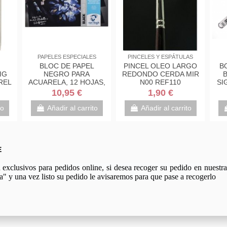
PAPELES ESPECIALES
PINCELES Y ESPÁTULAS
BLOC DE PAPEL
PINCEL OLEO LARGO
B
IG
NEGRO PARA
REDONDO CERDA MIR
B
REL
ACUARELA, 12 HOJAS,
N00 REF110
SI
360GM2 A4 VAN GOGH
10,95 €
1,90 €
to
Añadir al carrito
Añadir al carrito
E
xclusivos para pedidos online, si desea recoger su pedido en nuestra 
a" y una vez listo su pedido le avisaremos para que pase a recogerlo