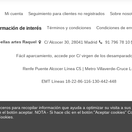
Mi cuenta
Seguimiento para clientes no registrados
Sobre noso
Términos y condiciones
Condiciones de en
ormación de interés
bellas artes Raquel
C/ Alcocer 30, 28041 Madrid
91 796 78 10
Fácil aparcamiento, accede por C/ virgen de los desamparado
Renfe Puente Alcocer Línea C5 | Metro Villaverde-Cruce L
EMT Líneas 18-22-86-116-130-442-448
erceros para recopilar información que ayuda a optimizar su visita a su
en el botón aceptar. NOTA - Si hace clic en el botón:"Aceptar cookies"
Cookies.
© Papelería y bellas artes Raquel 2026