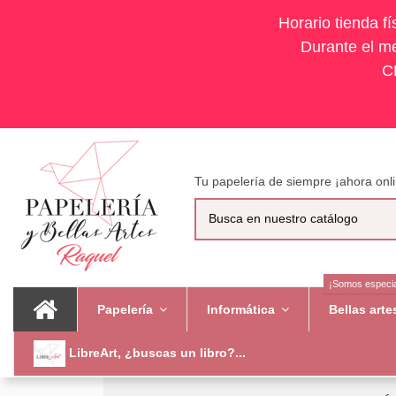
Horario tienda f
Durante el me
C
Tu papelería de siempre ¡ahora onli
¡Somos especia
Papelería
Informática
Bellas art
LibreArt, ¿buscas un libro?...