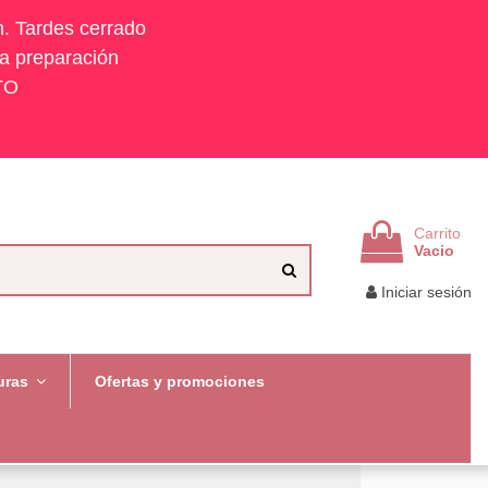
h. Tardes cerrado
la preparación
TO
Carrito
Vacio
Iniciar sesión
uras
Ofertas y promociones