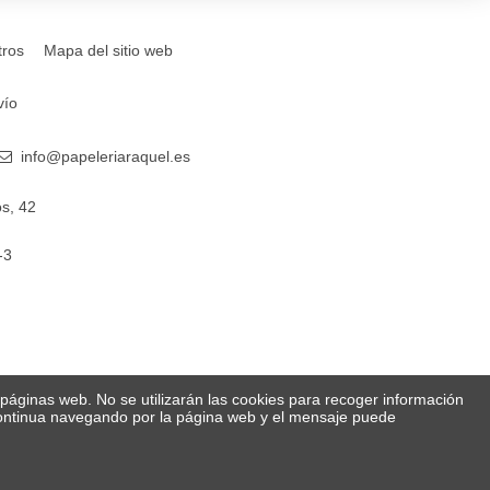
tros
Mapa del sitio web
vío
info@papeleriaraquel.es
s, 42
-3
s páginas web. No se utilizarán las cookies para recoger información
 Continua navegando por la página web y el mensaje puede