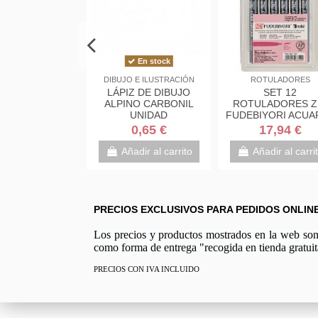
uera de stock
En stock
ES Y ESPÁTULAS
DIBUJO E ILUSTRACIÓN
ROTULADORES
 PLANO MIR N8
LÁPIZ DE DIBUJO
SET 12
 DECORATIVO
ALPINO CARBONIL
ROTULADORES Z
UNIDAD
FUDEBIYORI ACUA
PUNTA PINCEL
3,10 €
0,65 €
17,94 €
View
Añadir al carrito
Añadir al carri
PRECIOS EXCLUSIVOS PARA PEDIDOS ONLIN
Los precios y productos mostrados en la web son e
como forma de entrega "recogida en tienda gratuit
PRECIOS CON IVA INCLUIDO