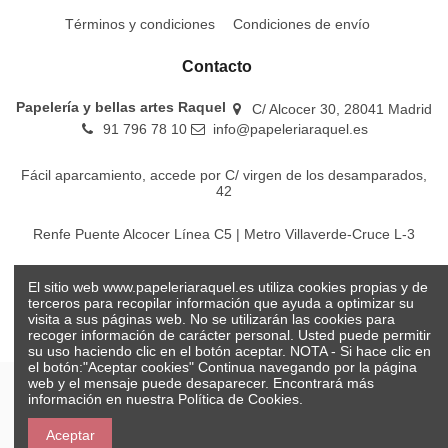
Términos y condiciones
Condiciones de envío
Contacto
Papelería y bellas artes Raquel
C/ Alcocer 30, 28041 Madrid
91 796 78 10
info@papeleriaraquel.es
Fácil aparcamiento, accede por C/ virgen de los desamparados,
42
Renfe Puente Alcocer Línea C5 | Metro Villaverde-Cruce L-3
EMT Líneas 18-22-86-116-130-442-448
El sitio web www.papeleriaraquel.es utiliza cookies propias y de
terceros para recopilar información que ayuda a optimizar su
visita a sus páginas web. No se utilizarán las cookies para
recoger información de carácter personal. Usted puede permitir
su uso haciendo clic en el botón aceptar. NOTA - Si hace clic en
el botón:"Aceptar cookies" Continua navegando por la página
web y el mensaje puede desaparecer. Encontrará más
información en nuestra
Política de Cookies.
© Papelería y bellas artes Raquel 2026
Aceptar