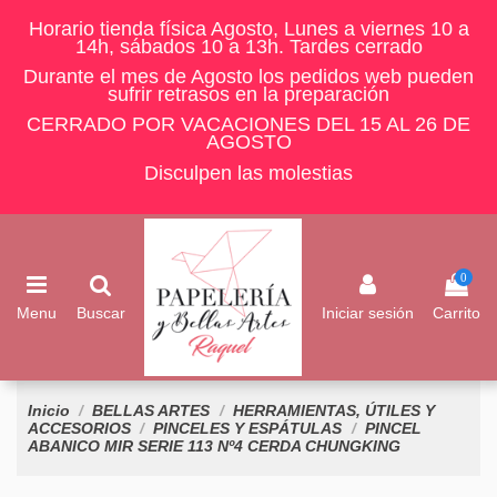
Horario tienda física Agosto, Lunes a viernes 10 a
14h, sábados 10 a 13h. Tardes cerrado
Durante el mes de Agosto los pedidos web pueden
sufrir retrasos en la preparación
CERRADO POR VACACIONES DEL 15 AL 26 DE
AGOSTO
Disculpen las molestias
0
Menu
Buscar
Iniciar sesión
Carrito
Inicio
BELLAS ARTES
HERRAMIENTAS, ÚTILES Y
ACCESORIOS
PINCELES Y ESPÁTULAS
PINCEL
ABANICO MIR SERIE 113 Nº4 CERDA CHUNGKING