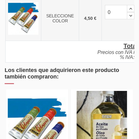
SELECCIONE
4,50 €
COLOR
Total
Precios con IVA in
% IVA: 2
Los clientes que adquirieron este producto
también compraron: