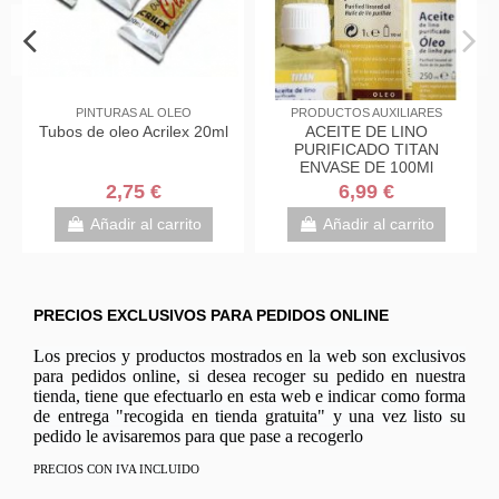
Fuera de stock
MIR
PINCELES Y ESPÁTULAS
PINTURAS AL OLEO
OS MIR
PINCEL REDONDO MIR
Tubos de oleo Acrilex 2
N10/0 ARTE DECORATIVO
€
1,80 €
2,75 €
View
Añadir al carrito
rito
PRECIOS EXCLUSIVOS PARA PEDIDOS ONLINE
Los precios y productos mostrados en la web son exclusivos
para pedidos online, si desea recoger su pedido en nuestra
tienda, tiene que efectuarlo en esta web e indicar como forma
de entrega "recogida en tienda gratuita" y una vez listo su
pedido le avisaremos para que pase a recogerlo
PRECIOS CON IVA INCLUIDO