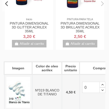
URAS AL OLEO
PINTURA PARA TELA
Inic
oleo Acrilex 20ml
PINTURA DIMENSIONAL
PINTURA DI
3D METALLIC ACRILEX
3D GLITTE
35ML
35
2,75 €
2,60 €
3,2
adir al carrito
Añadir al carrito
Añadir 
Color de oleo
Precio
Imagen
Comprar
acrilex
unitario
Nº319 BLANCO
4,50 €
DE TITANIO