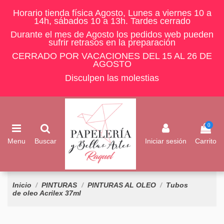
Horario tienda física Agosto, Lunes a viernes 10 a
14h, sábados 10 a 13h. Tardes cerrado
Durante el mes de Agosto los pedidos web pueden
sufrir retrasos en la preparación
CERRADO POR VACACIONES DEL 15 AL 26 DE
AGOSTO
Disculpen las molestias
0
Menu
Buscar
Iniciar sesión
Carrito
Inicio
PINTURAS
PINTURAS AL OLEO
Tubos
de oleo Acrilex 37ml