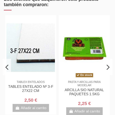
también compraron:
En stock
A Y ARCILLAS PARA
Archivo y clasificación
HERRAMIENTAS
MODELAR
MANUA
CARPETA ARCHIVADOR 2
LA SIO NATURAL
BLISTER
ANILLAS FOLIO LISA
UETES 1.5KG
META
PLÁSTICO
4,25 €
2,25 €
2,
Añadir al carrito
Añadir al carrito
Añadir