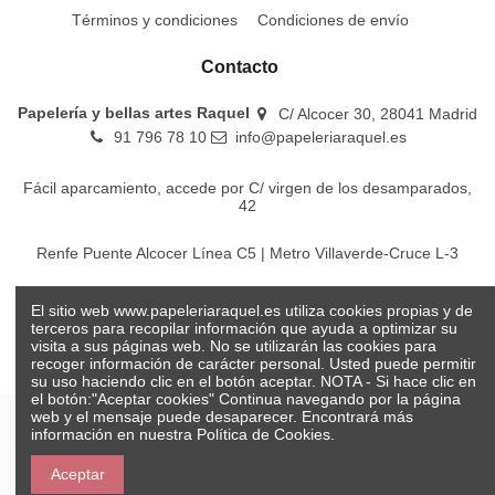
Términos y condiciones
Condiciones de envío
Contacto
Papelería y bellas artes Raquel
C/ Alcocer 30, 28041 Madrid
91 796 78 10
info@papeleriaraquel.es
Fácil aparcamiento, accede por C/ virgen de los desamparados,
42
Renfe Puente Alcocer Línea C5 | Metro Villaverde-Cruce L-3
EMT Líneas 18-22-86-116-130-442-448
El sitio web www.papeleriaraquel.es utiliza cookies propias y de
terceros para recopilar información que ayuda a optimizar su
visita a sus páginas web. No se utilizarán las cookies para
recoger información de carácter personal. Usted puede permitir
su uso haciendo clic en el botón aceptar. NOTA - Si hace clic en
el botón:"Aceptar cookies" Continua navegando por la página
web y el mensaje puede desaparecer. Encontrará más
información en nuestra
Política de Cookies.
© Papelería y bellas artes Raquel 2026
Aceptar