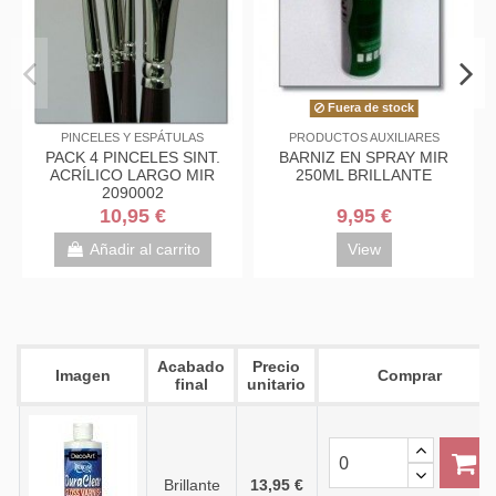
e stock
UXILIARES
PINCELES Y ESPÁTULAS
PEGAMENTOS, IMPRI
Y PRODUCTOS DE A
SPRAY MIR
PALETINA POLIESTER
CERA SOLIDA 
ILLANTE
TORAY MIR Nº40
INCOLORA 12
5 €
4,60 €
4,25 €
ew
Añadir al carrito
Añadir al ca
Acabado
Precio
Imagen
Comprar
final
unitario
Brillante
13,95 €