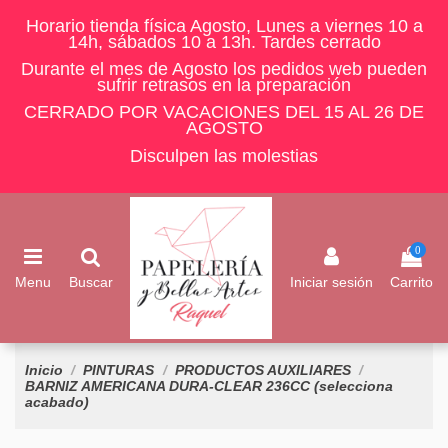
Horario tienda física Agosto, Lunes a viernes 10 a
14h, sábados 10 a 13h. Tardes cerrado
Durante el mes de Agosto los pedidos web pueden
sufrir retrasos en la preparación
CERRADO POR VACACIONES DEL 15 AL 26 DE
AGOSTO
Disculpen las molestias
0
Menu
Buscar
Iniciar sesión
Carrito
Inicio
PINTURAS
PRODUCTOS AUXILIARES
BARNIZ AMERICANA DURA-CLEAR 236CC (selecciona
acabado)