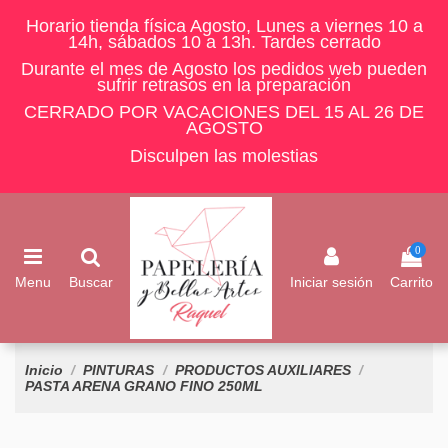
Horario tienda física Agosto, Lunes a viernes 10 a
14h, sábados 10 a 13h. Tardes cerrado
Durante el mes de Agosto los pedidos web pueden
sufrir retrasos en la preparación
CERRADO POR VACACIONES DEL 15 AL 26 DE
AGOSTO
Disculpen las molestias
0
Menu
Buscar
Iniciar sesión
Carrito
Inicio
PINTURAS
PRODUCTOS AUXILIARES
PASTA ARENA GRANO FINO 250ML