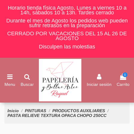
Horario tienda física Agosto, Lunes a viernes 10 a
14h, sábados 10 a 13h. Tardes cerrado
Durante el mes de Agosto los pedidos web pueden
sufrir retrasos en la preparación
CERRADO POR VACACIONES DEL 15 AL 26 DE
AGOSTO
Disculpen las molestias
0
Menu
Buscar
Iniciar sesión
Carrito
Inicio
PINTURAS
PRODUCTOS AUXILIARES
PASTA RELIEVE TEXTURA OPACA CHOPO 250CC