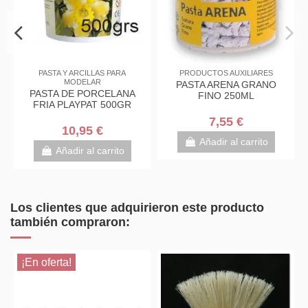
stock
arvi studio
PASTA Y ARCILLAS PARA
PRODUCTOS AUXIL
MODELAR
i studio 200ml
PASTA ARENA 
PASTA DE PORCELANA
es primarios
FINO 250M
FRIA PLAYPAT 500GR
95 €
7,55 €
10,95 €
al carrito
Añadir al ca
Añadir al carrito
Los clientes que adquirieron este producto
también compraron:
oferta!