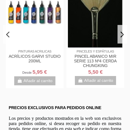
PINTURAS ACRILICAS
PINCELES Y ESPÁTULAS
PRODU
ÍLICOS GARVI STUDIO
PINCEL ABANICO MIR
PAST
200ML
SERIE 113 Nº4 CERDA
F
CHUNGKING
5,95 €
5,50 €
Desde
Añadir al carrito
A
Añadir al carrito
PRECIOS EXCLUSIVOS PARA PEDIDOS ONLINE
Los precios y productos mostrados en la web son exclusivos
para pedidos online, si desea recoger su pedido en nuestra
tienda, tiene que efectuarlo en esta web e indicar como forma