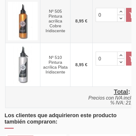
Nº 505
Pintura
acrílica
8,95 €
Cobre
Iridiscente
Nº 510
Pintura
8,95 €
acrílica Plata
Iridiscente
Total
:
0
Precios con IVA inclu
% IVA: 21,0
Los clientes que adquirieron este producto
también compraron: