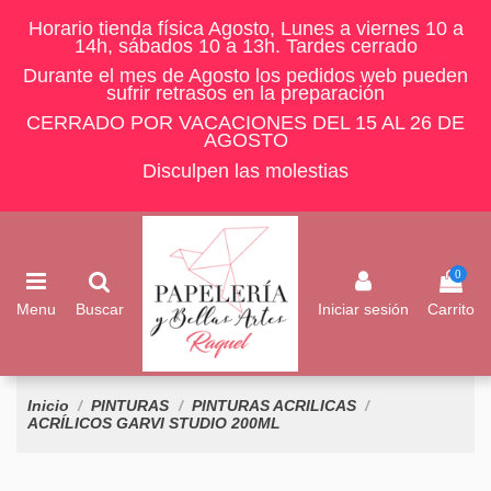
Horario tienda física Agosto, Lunes a viernes 10 a
14h, sábados 10 a 13h. Tardes cerrado
Durante el mes de Agosto los pedidos web pueden
sufrir retrasos en la preparación
CERRADO POR VACACIONES DEL 15 AL 26 DE
AGOSTO
Disculpen las molestias
0
Menu
Buscar
Iniciar sesión
Carrito
Inicio
PINTURAS
PINTURAS ACRILICAS
ACRÍLICOS GARVI STUDIO 200ML