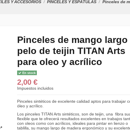
ILES Y ACCESORIOS
PINCELES Y ESPÁTULAS
Pinceles de m
Pinceles de mango largo
pelo de teijin TITAN Arts
CAJA MALETÍN D
MADERA PINTURA
para oleo y acrílico
53,09 €
58,99 €
En stock
LAVAPINCELES D
2,00 €
ALUMINIO SIMPLE
8,50 €
Impuestos incluidos
PINCEL OLEO L
Pinceles sintéticos de excelente calidad aptos para trabajar 
REDONDO CERDA 
óleo y acrílico.
2,10 €
Los pinceles TITAN Arts sintéticos, son de teijin, una fibra su
flexible que te ofrecerá resultados excelentes en trabajos tan
con oleos como con acrílicos, ideales para pintar en lienzo o
ESTUCHE
tablilla, su mango largo de madera ergonómico y su excelent