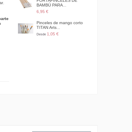
 DE
PINCELES Y BROCHAS...
PINCELES DE
ar.
3,95 €
1,25 €
parte
 corto
n