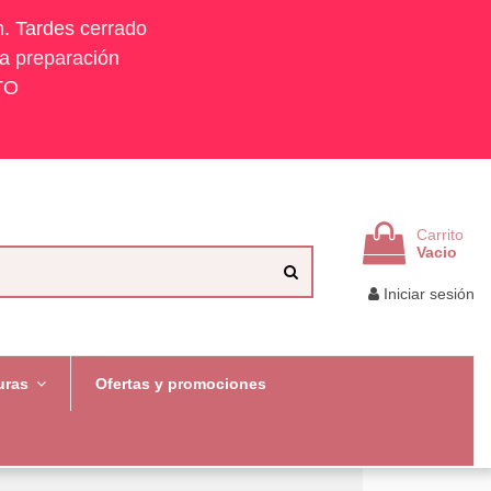
h. Tardes cerrado
la preparación
TO
Carrito
Vacio
Iniciar sesión
uras
Ofertas y promociones