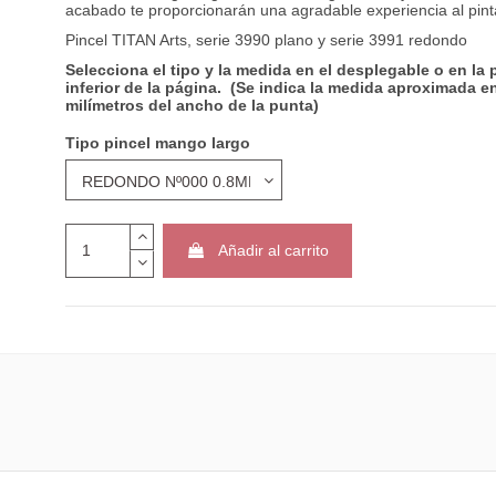
PORTAPINCELES
acabado te proporcionarán una agradable experiencia al pint
BAMBÚ PARA...
Pincel TITAN Arts, serie 3990 plano y serie 3991 redondo
6,95 €
Selecciona el tipo y la medida en el desplegable o en la 
Pinceles de mango
inferior de la página.
(Se indica la medida aproximada e
TITAN Arts...
milímetros del ancho de la punta)
1,05 €
Desde
Tipo pincel mango largo
Añadir al carrito