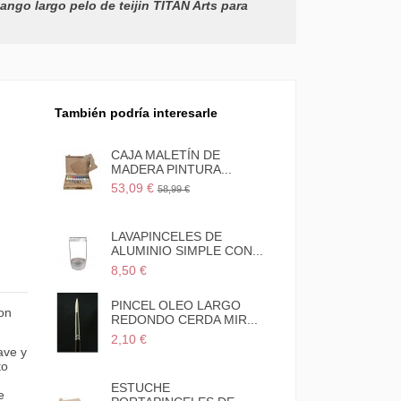
ango largo pelo de teijin TITAN Arts para
También podría interesarle
E
CAJA MALETÍN DE
ESTUCHE
...
MADERA PINTURAS AL...
PORTAPINC
CAPACIDAD
53,09 €
58,99 €
7,95 €
E
OLEOS EXTRA FINOS MIR
PINCEL OL
 CON...
20ML
PLANO CER
3,95 €
2,30 €
Desde
ARGO
ESTUCHE
LAVAPIN MO
con
MIR...
PORTAPINCELES
9,15 €
CREMALLERA...
ave y
5,95 €
to
LIMPIADOR PARA
BOTE LIMPI
e