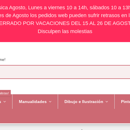
ísica Agosto, Lunes a viernes 10 a 14h, sábados 10 a 13
s de Agosto los pedidos web pueden sufrir retrasos en 
ERRADO POR VACACIONES DEL 15 AL 26 DE AGOS
Disculpen las molestias
ne!
listas!
es
Manualidades
Dibujo e Ilustración
Pint