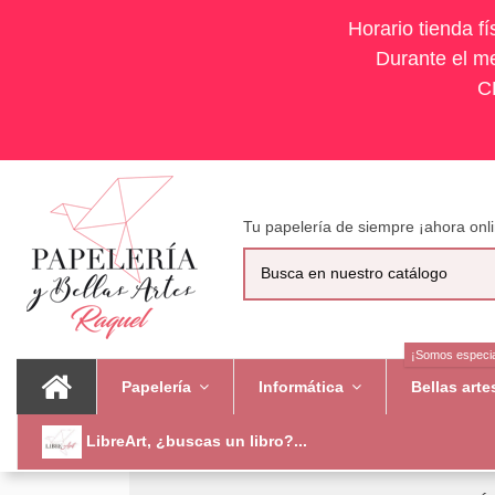
Horario tienda f
Durante el me
C
Tu papelería de siempre ¡ahora onli
¡Somos especia
Papelería
Informática
Bellas art
LibreArt, ¿buscas un libro?...