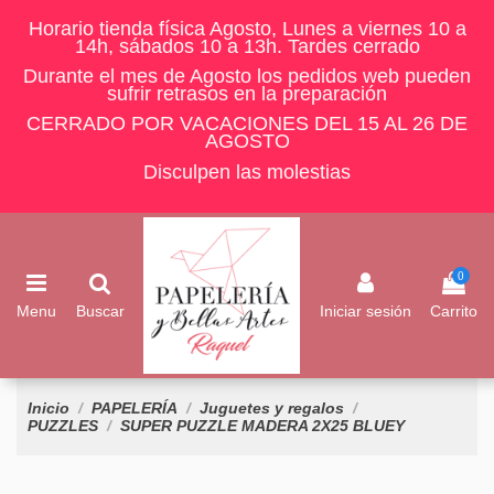
Horario tienda física Agosto, Lunes a viernes 10 a
14h, sábados 10 a 13h. Tardes cerrado
Durante el mes de Agosto los pedidos web pueden
sufrir retrasos en la preparación
CERRADO POR VACACIONES DEL 15 AL 26 DE
AGOSTO
Disculpen las molestias
0
Menu
Buscar
Iniciar sesión
Carrito
Inicio
PAPELERÍA
Juguetes y regalos
PUZZLES
SUPER PUZZLE MADERA 2X25 BLUEY