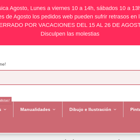
ísica Agosto, Lunes a viernes 10 a 14h, sábados 10 a 13
s de Agosto los pedidos web pueden sufrir retrasos en 
ERRADO POR VACACIONES DEL 15 AL 26 DE AGOS
Disculpen las molestias
ne!
listas!
es
Manualidades
Dibujo e Ilustración
Pint