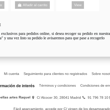
to
Añadir al carrito
View
E
xclusivos para pedidos online, si desea recoger su pedido en nuestra 
a" y una vez listo su pedido le avisaremos para que pase a recogerlo
Mi cuenta
Seguimiento para clientes no registrados
Sobre noso
Términos y condiciones
Condiciones de en
ormación de interés
bellas artes Raquel
C/ Alcocer 30, 28041 Madrid
91 796 78 10
Fácil aparcamiento, accede por C/ virgen de los desamparado