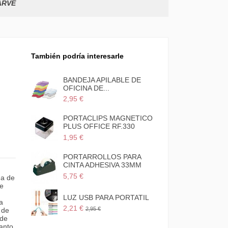
ARVE
También podría interesarle
BANDEJA APILABLE DE
OFICINA DE...
2,95 €
PORTACLIPS MAGNETICO
PLUS OFFICE RF.330
1,95 €
PORTARROLLOS PARA
CINTA ADHESIVA 33MM
5,75 €
da de
ne
LUZ USB PARA PORTATIL
a
2,21 €
2,95 €
 de
 de
anto