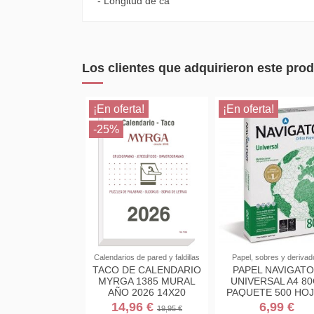
- Longitud de ca
Los clientes que adquirieron este pr
¡En oferta!
¡En oferta!
-25%
Calendarios de pared y faldillas
Papel, sobres y derivad
TACO DE CALENDARIO
PAPEL NAVIGAT
MYRGA 1385 MURAL
UNIVERSAL A4 80
AÑO 2026 14X20
PAQUETE 500 HO
"GRANDE"
14,96 €
6,99 €
19,95 €