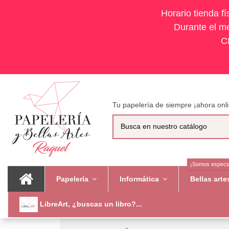
Horario tienda f
Durante el me
C
Tu papelería de siempre ¡ahora onli
¡Somos especia
Papelería
Informática
Bellas art
LibreArt, ¿buscas un libro?...