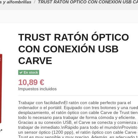
 y alfombrillas
TRUST RATÓN ÓPTICO CON CONEXIÓN USB C
TRUST RATÓN ÓPTICO
CON CONEXIÓN USB
CARVE
En stock
10,89 €
Impuestos incluidos
Trabajar con facilidad\nEl ratón con cable perfecto para el
ordenador o el portátil. Equipado con tres botones y una rue
desplazamiento, el ratón óptico con cable Carve de Trust tie
todo lo necesario para trabajar de forma cómoda y eficiente.
Gracias a su conexión USB, el Carve se conecta y comienza 
trabajar de inmediato.\nRápido para todo el mundo\nProvisto
un sensor óptico (1200 ppp), el ratón óptico con cable Carve
Trust es muy sensible y muy preciso. Además, es adecuado t