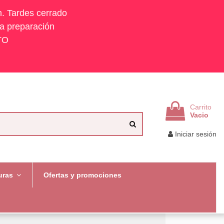
h. Tardes cerrado
la preparación
TO
Carrito
Vacio
Iniciar sesión
uras
Ofertas y promociones