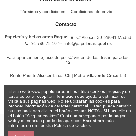
Términos y condiciones
Condiciones de envío
Contacto
Papelería y bellas artes Raquel
C/ Alcocer 30, 28041 Madrid
91 796 78 10
info@papeleriaraquel.es
Fácil aparcamiento, accede por C/ virgen de los desamparados,
42
Renfe Puente Alcocer Línea C5 | Metro Villaverde-Cruce L-3
EMT Líneas 18-22-86-116-130-442-448
El sitio web www.papeleriaraquel.es utiliza cookies propias y de
terceros para recopilar información que ayuda a optimizar su
visita a sus páginas web. No se utilizarán las cookies para
recoger información de carácter personal. Usted puede permitir
su uso haciendo clic en el botón aceptar. NOTA - Si hace clic en
el botón:"Aceptar cookies" Continua navegando por la página
web y el mensaje puede desaparecer. Encontrará más
información en nuestra
Política de Cookies.
© Papelería y bellas artes Raquel 2026