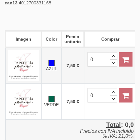
ean13
4012700331168
Precio
Imagen
Color
Comprar
unitario
7,50 €
AZUL
7,50 €
VERDE
Total
:
0,0
Precios con IVA incluido
% IVA: 21,0%.