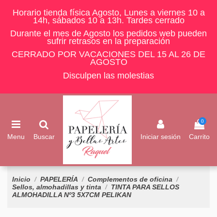
Horario tienda física Agosto, Lunes a viernes 10 a
14h, sábados 10 a 13h. Tardes cerrado
Durante el mes de Agosto los pedidos web pueden
sufrir retrasos en la preparación
CERRADO POR VACACIONES DEL 15 AL 26 DE
AGOSTO
Disculpen las molestias
0
Menu
Buscar
Iniciar sesión
Carrito
Inicio
PAPELERÍA
Complementos de oficina
Sellos, almohadillas y tinta
TINTA PARA SELLOS
ALMOHADILLA Nº3 5X7CM PELIKAN