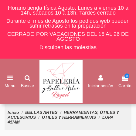
Horario tienda física Agosto, Lunes a viernes 10 a
14h, sábados 10 a 13h. Tardes cerrado
Durante el mes de Agosto los pedidos web pueden
sufrir retrasos en la preparación
CERRADO POR VACACIONES DEL 15 AL 26 DE
AGOSTO
Disculpen las molestias
0
Menu
Buscar
Iniciar sesión
Carrito
Inicio
BELLAS ARTES
HERRAMIENTAS, ÚTILES Y
ACCESORIOS
ÚTILES Y HERRAMIENTAS
LUPA
45MM