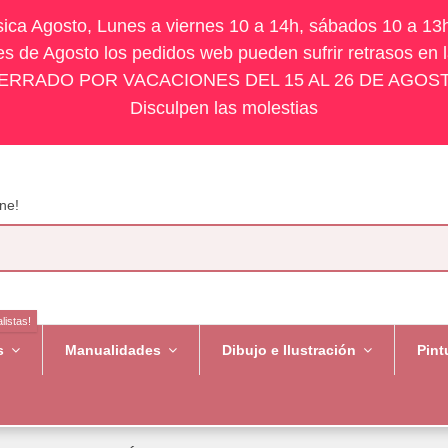
ísica Agosto, Lunes a viernes 10 a 14h, sábados 10 a 13
s de Agosto los pedidos web pueden sufrir retrasos en 
ERRADO POR VACACIONES DEL 15 AL 26 DE AGOS
Disculpen las molestias
ne!
listas!
es
Manualidades
Dibujo e Ilustración
Pint