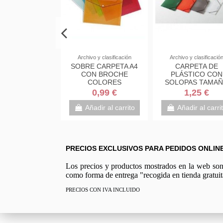
o y manualidades
Archivo y clasificación
Archivo y clasificació
A PLUS OFFICE
SOBRE CARPETA A4
CARPETA DE
 5,5" 140MM
CON BROCHE
PLÁSTICO CON
COLORES
SOLOPAS TAMA
POLIPROPILENO
DINA5
2,95 €
0,99 €
1,25 €
adir al carrito
Añadir al carrito
Añadir al carri
PRECIOS EXCLUSIVOS PARA PEDIDOS ONLIN
Los precios y productos mostrados en la web son e
como forma de entrega "recogida en tienda gratuit
PRECIOS CON IVA INCLUIDO