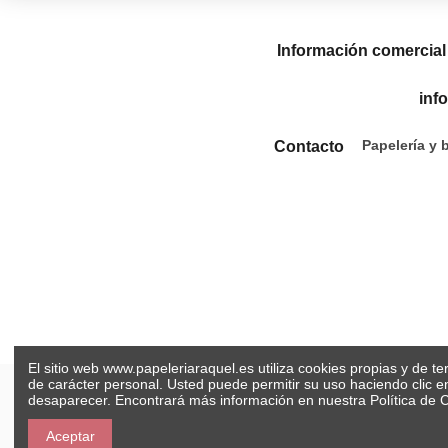
Información comercial
inf
Papelería y 
Contacto
El sitio web www.papeleriaraquel.es utiliza cookies propias y de t
de carácter personal. Usted puede permitir su uso haciendo clic 
desaparecer. Encontrará más información en nuestra
Política de 
Aceptar