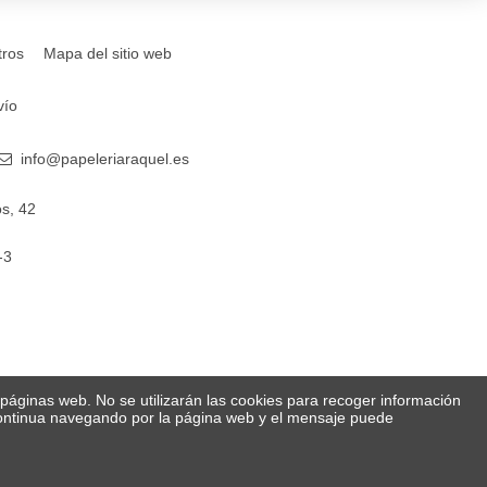
tros
Mapa del sitio web
vío
info@papeleriaraquel.es
s, 42
-3
s páginas web. No se utilizarán las cookies para recoger información
 Continua navegando por la página web y el mensaje puede