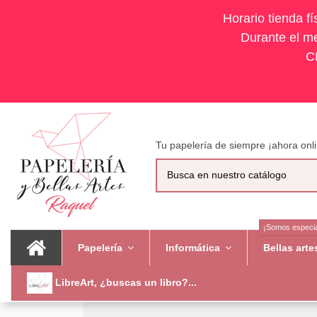
Horario tienda f
Durante el me
C
Tu papelería de siempre ¡ahora onli
¡Somos especia
Papelería
Informática
Bellas art
LibreArt, ¿buscas un libro?...