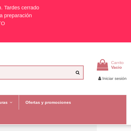
h. Tardes cerrado
la preparación
TO
Carrito
Vacio
Iniciar sesión
uras
Ofertas y promociones