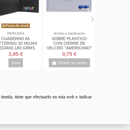
Fuera de stock
PAPELERÍA
Archivo y clasificación
CUADERNO A5
SOBRE PLASTICO
TTERING 32 HOJAS
CON CIERRE DE
EGRAS 180 GRMS
VELCRO "AMERICANO"
BISMARK 328628
3,95 €
0,75 €
View
Añadir al carrito
tienda, tiene que efectuarlo en esta web e indicar