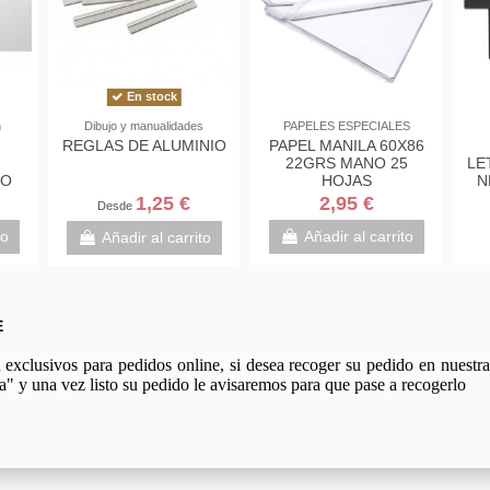
En stock
n
Dibujo y manualidades
PAPELES ESPECIALES
REGLAS DE ALUMINIO
PAPEL MANILA 60X86
22GRS MANO 25
LE
ÑO
HOJAS
N
1,25 €
2,95 €
Desde
to
Añadir al carrito
Añadir al carrito
E
xclusivos para pedidos online, si desea recoger su pedido en nuestra 
a" y una vez listo su pedido le avisaremos para que pase a recogerlo