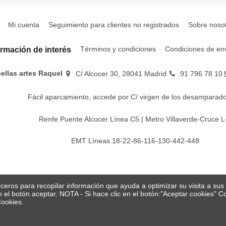
Mi cuenta
Seguimiento para clientes no registrados
Sobre noso
Términos y condiciones
Condiciones de en
ormación de interés
bellas artes Raquel
C/ Alcocer 30, 28041 Madrid
91 796 78 10
Fácil aparcamiento, accede por C/ virgen de los desamparado
Renfe Puente Alcocer Línea C5 | Metro Villaverde-Cruce L
EMT Líneas 18-22-86-116-130-442-448
erceros para recopilar información que ayuda a optimizar su visita a su
en el botón aceptar. NOTA - Si hace clic en el botón:"Aceptar cookies"
Cookies.
© Papelería y bellas artes Raquel 2026