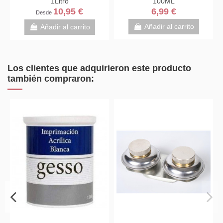
100ML
ENVASE 125, 250ml O
1Litro
6,99 €
15,95 €
Desde
Añadir al carrito
Añadir al carrito
Los clientes que adquirieron este producto
también compraron: