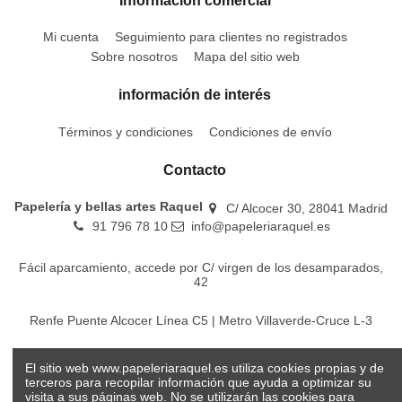
Información comercial
Mi cuenta
Seguimiento para clientes no registrados
Sobre nosotros
Mapa del sitio web
información de interés
Términos y condiciones
Condiciones de envío
Contacto
Papelería y bellas artes Raquel
C/ Alcocer 30, 28041 Madrid
91 796 78 10
info@papeleriaraquel.es
Fácil aparcamiento, accede por C/ virgen de los desamparados,
42
Renfe Puente Alcocer Línea C5 | Metro Villaverde-Cruce L-3
EMT Líneas 18-22-86-116-130-442-448
El sitio web www.papeleriaraquel.es utiliza cookies propias y de
terceros para recopilar información que ayuda a optimizar su
visita a sus páginas web. No se utilizarán las cookies para