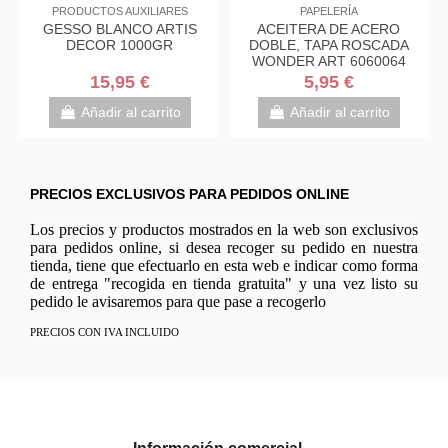
PRODUCTOS AUXILIARES
PRODUCTOS AUXILIARES
GESSO TITAN 500GR
GESSO BLANCO ARTIS
AC
DECOR 1000GR
DOB
WON
14,95 €
15,95 €
Añadir al carrito
Añadir al carrito
PRECIOS EXCLUSIVOS PARA PEDIDOS ONLINE
Los precios y productos mostrados en la web son exclusivos
para pedidos online, si desea recoger su pedido en nuestra
tienda, tiene que efectuarlo en esta web e indicar como forma
de entrega "recogida en tienda gratuita" y una vez listo su
pedido le avisaremos para que pase a recogerlo
PRECIOS CON IVA INCLUIDO