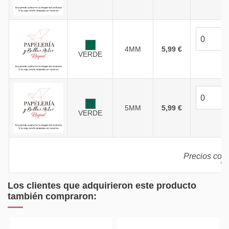
4MM
5,99 €
VERDE
5MM
5,99 €
VERDE
Precios con 
% 
Los clientes que adquirieron este producto
también compraron: