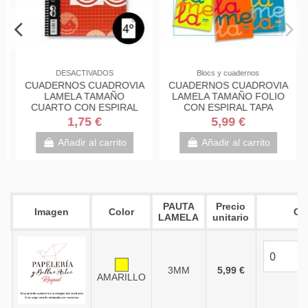
Blocs y cuadernos
DESACTIVADOS
CUADERNO CUADROVIA
CUADERNOS CUADROVIA
LAMELA TAMAÑO
LAMELA TAMAÑO
CUARTO GRAPADO
CUARTO CON ESPIRAL
1,60 €
1,75 €
Añadir al carrito
Añadir al carrito
PAUTA
Precio
Imagen
Color
Co
LAMELA
unitario
3MM
5,99 €
AMARILLO