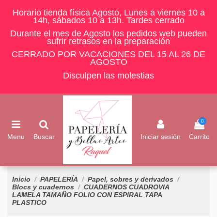
Horario tienda física Agosto, Lunes a viernes 10 a
14h, sábados 10 a 13h. Tardes cerrado
Durante el mes de Agosto los pedidos web pueden
sufrir retrasos en la preparación
CERRADO POR VACACIONES DEL 15 AL 26 DE
AGOSTO
Disculpen las molestias
0
Menu
Buscar
Iniciar sesión
Carrito
Inicio
PAPELERÍA
Papel, sobres y derivados
Blocs y cuadernos
CUADERNOS CUADROVIA
LAMELA TAMAÑO FOLIO CON ESPIRAL TAPA
PLASTICO