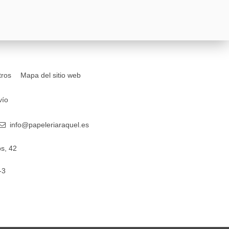
tros
Mapa del sitio web
vío
info@papeleriaraquel.es
s, 42
-3