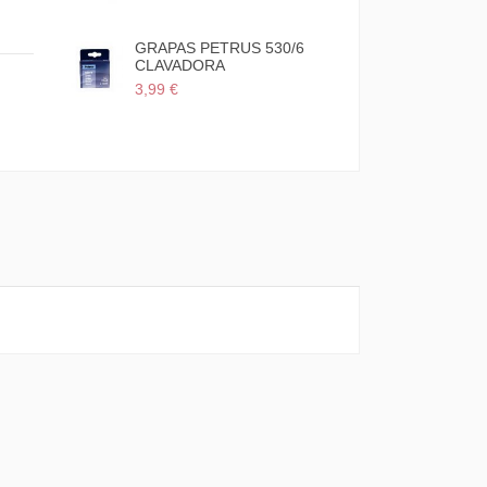
3,70 €
GRAPAS PETRUS 530/6
MINI GRAPA
CLAVADORA
TENAZA PET
3,99 €
14,52 €