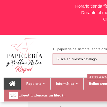
Horario tienda f
Durante el me
C
Tu papelería de siempre ¡ahora onli
¡Somos especia
Papelería
Informática
Bellas art
LibreArt, ¿buscas un libro?...