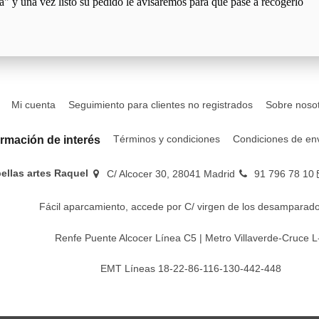
a" y una vez listo su pedido le avisaremos para que pase a recogerlo
Mi cuenta
Seguimiento para clientes no registrados
Sobre noso
Términos y condiciones
Condiciones de en
ormación de interés
bellas artes Raquel
C/ Alcocer 30, 28041 Madrid
91 796 78 10
Fácil aparcamiento, accede por C/ virgen de los desamparado
Renfe Puente Alcocer Línea C5 | Metro Villaverde-Cruce L
EMT Líneas 18-22-86-116-130-442-448