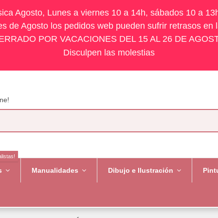
ísica Agosto, Lunes a viernes 10 a 14h, sábados 10 a 13
s de Agosto los pedidos web pueden sufrir retrasos en 
ERRADO POR VACACIONES DEL 15 AL 26 DE AGOS
Disculpen las molestias
ne!
listas!
es
Manualidades
Dibujo e Ilustración
Pint