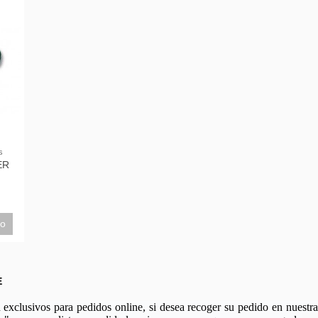
s
ER
to
E
xclusivos para pedidos online, si desea recoger su pedido en nuestra 