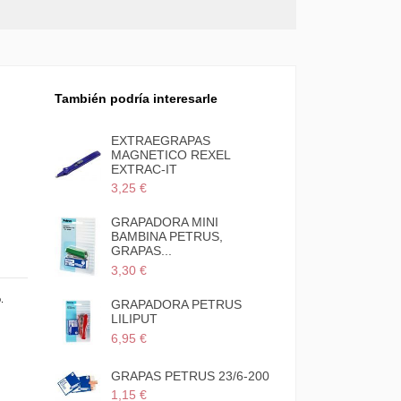
También podría interesarle
EXTRAEGRAPAS
EXTRAEGRA
MAGNETICO REXEL
BOLSILLO M
EXTRAC-IT
5,65 €
3,25 €
GRAPADORA MINI
GRAPADORA
BAMBINA PETRUS,
SOBREMES
GRAPAS...
GOLF...
3,30 €
19,19 €
.
GRAPADORA PETRUS
GRAPAS PET
LILIPUT
1,03 €
6,95 €
GRAPAS PET
GRAPAS PETRUS 23/6-200
CLAVADORA
1,15 €