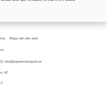
tros
Mapa del sitio web
vío
info@papeleriaraquel.es
s, 42
-3