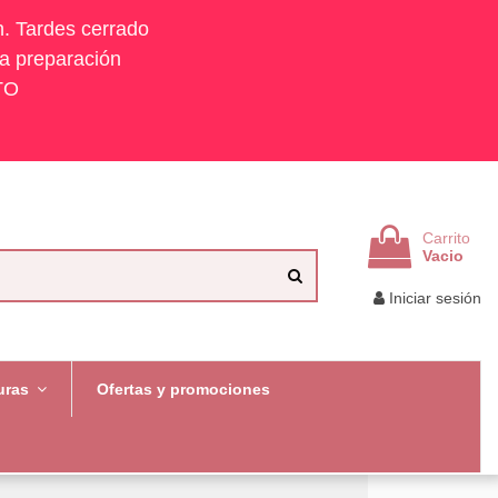
h. Tardes cerrado
la preparación
TO
Carrito
Vacio
Iniciar sesión
uras
Ofertas y promociones