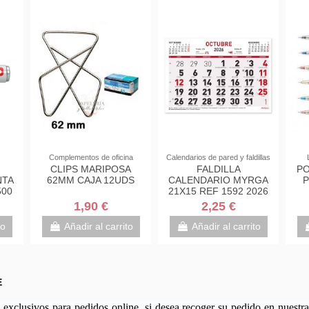
Complementos de oficina
Calendarios de pared y faldillas
CLIPS MARIPOSA
FALDILLA
PO
NTA
62MM CAJA 12UDS
CALENDARIO MYRGA
P
500
21X15 REF 1592 2026
00-
1,90 €
2,25 €
to
Añadir al carrito
Añadir al carrito
E
xclusivos para pedidos online, si desea recoger su pedido en nuestra 