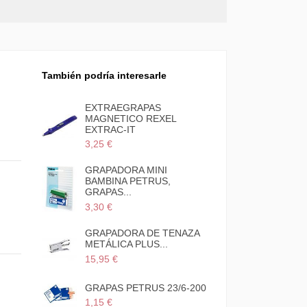
También podría interesarle
EXTRAEGRAPAS
EXTRAEGRA
MAGNETICO REXEL
BOLSILLO M
EXTRAC-IT
5,65 €
3,25 €
GRAPADORA MINI
GRAPADORA
BAMBINA PETRUS,
SOBREMES
GRAPAS...
GOLF...
3,30 €
19,19 €
GRAPADORA DE TENAZA
GRAPADORA
METÁLICA PLUS...
LILIPUT
15,95 €
6,95 €
GRAPAS PET
GRAPAS PETRUS 23/6-200
CLAVADORA
1,15 €