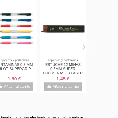
Lapiceros y portaminas
Lapiceros y portaminas
RTAMINAS 0,5 MM
ESTUCHE 12 MINAS
ILOT SUPERGRIP
0.5MM SUPER
POLIMERAS 2B FABER
CASTELL 120502
1,50 €
1,45 €
Añadir al carrito
Añadir al carrito
tienda, tiene que efectuarlo en esta web e indicar