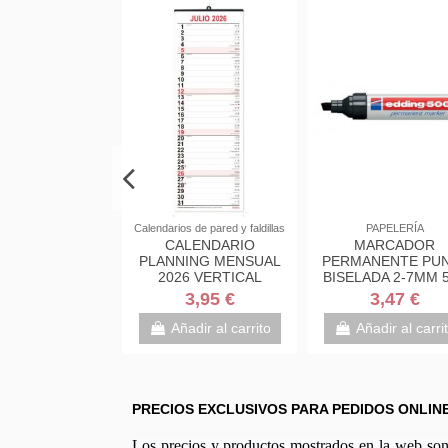
s de pared y faldillas
Calendarios de pared y faldillas
PAPELERÍA
FALDILLA
CALENDARIO
MARCADOR
DARIO MYRGA
PLANNING MENSUAL
PERMANENTE PU
REF 1593 2026
2026 VERTICAL
BISELADA 2-7MM 
16,5X49CM MYRGA
NEGRO EDDING 5
2,50 €
3,95 €
3,47 €
REF:1596
01
adir al carrito
Añadir al carrito
Añadir al carri
PRECIOS EXCLUSIVOS PARA PEDIDOS ONLIN
Los precios y productos mostrados en la web son e