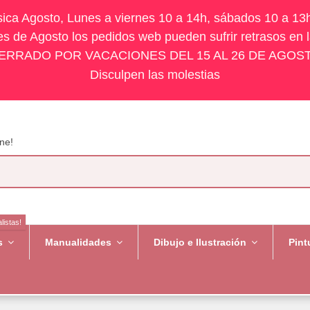
ísica Agosto, Lunes a viernes 10 a 14h, sábados 10 a 13
s de Agosto los pedidos web pueden sufrir retrasos en 
ERRADO POR VACACIONES DEL 15 AL 26 DE AGOS
Disculpen las molestias
ne!
listas!
es
Manualidades
Dibujo e Ilustración
Pint