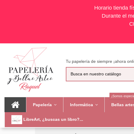
Horario tienda f
Durante el me
C
Tu papelería de siempre ¡ahora onli
¡Somos especia
Papelería
Informática
Bellas art
LibreArt, ¿buscas un libro?...