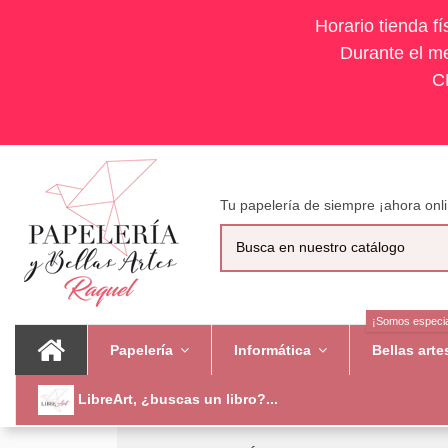
Horario tienda f
Durante el me
C
Tu papelería de siempre ¡ahora onli
¡Somos especia
Papelería
Informática
Bellas art
LibreArt, ¿buscas un libro?...