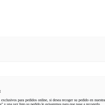
E
xclusivos para pedidos online, si desea recoger su pedido en nuestra 
a" y una vez listo su pedido le avisaremos para que pase a recogerlo