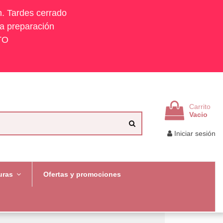
h. Tardes cerrado
la preparación
TO
Carrito
Vacio
Iniciar sesión
uras
Ofertas y promociones