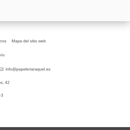
tros
Mapa del sitio web
vío
info@papeleriaraquel.es
s, 42
-3