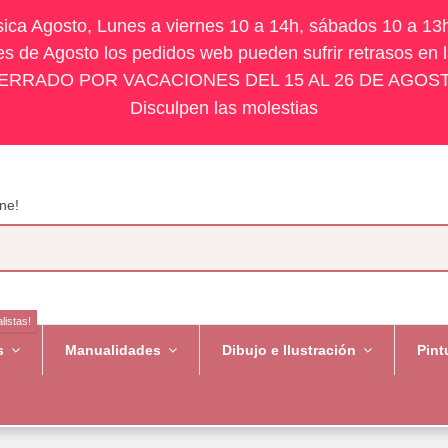
ísica Agosto, Lunes a viernes 10 a 14h, sábados 10 a 13
s de Agosto los pedidos web pueden sufrir retrasos en 
ERRADO POR VACACIONES DEL 15 AL 26 DE AGOS
Disculpen las molestias
ne!
listas!
es
Manualidades
Dibujo e Ilustración
Pint