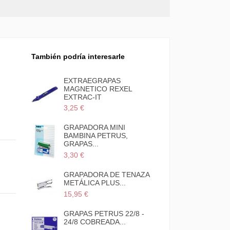
También podría interesarle
EXTRAEGRAPAS
EXTRAEGRA
MAGNETICO REXEL
BOLSILLO M
EXTRAC-IT
5,65 €
3,25 €
GRAPADORA MINI
GRAPADORA
BAMBINA PETRUS,
SOBREMES
GRAPAS...
GOLF...
3,30 €
19,19 €
GRAPADORA DE TENAZA
GRAPADORA
METÁLICA PLUS...
LILIPUT
15,95 €
6,95 €
GRAPAS PETRUS 22/8 -
GRAPAS PET
24/8 COBREADA...
1,15 €