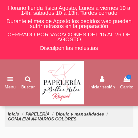
Horario tienda física Agosto, Lunes a viernes 10 a
14h, sábados 10 a 13h. Tardes cerrado
Durante el mes de Agosto los pedidos web pueden
sufrir retrasos en la preparación
CERRADO POR VACACIONES DEL 15 AL 26 DE
AGOSTO
Disculpen las molestias
0
Menu
Buscar
Iniciar sesión
Carrito
Inicio
PAPELERÍA
Dibujo y manualidades
GOMA EVA A4 VARIOS COLORES