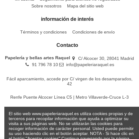
Sobre nosotros
Mapa del sitio web
información de interés
Términos y condiciones
Condiciones de envío
Contacto
Papelería y bellas artes Raquel
C/ Alcocer 30, 28041 Madrid
91 796 78 10
info@papeleriaraquel.es
Fácil aparcamiento, accede por C/ virgen de los desamparados,
42
Renfe Puente Alcocer Línea C5 | Metro Villaverde-Cruce L-3
EMT Líneas 18-22-86-116-130-442-448
El sitio web www.papeleriaraquel.es utiliza cookies propias y de
terceros para recopilar información que ayuda a optimizar su
visita a sus páginas web. No se utilizarán las cookies para
recoger información de carácter personal. Usted puede permitir
su uso haciendo clic en el botón aceptar. NOTA - Si hace clic en
el botón:"Aceptar cookies" Continua navegando por la página