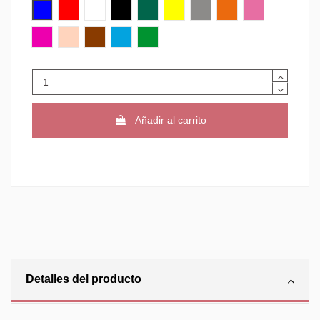
AZUL
ROJO
BLANCO
NEGRO
VERDE
AMARILLO
GRIS
NARANJA
ROSA
VIOLETA
CARNE
MARRON
AZUL CLARO
VERDE CLARO
Añadir al carrito
Detalles del producto