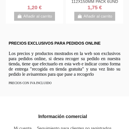
ENVASE 40GR
M PACK 6UND
PARENTE
75 €
2,20 
1,50 €
r al carrito
Añadir al 
Añadir al carrito
PRECIOS EXCLUSIVOS PARA PEDIDOS ONLINE
Los precios y productos mostrados en la web son exclusivos
para pedidos online, si desea recoger su pedido en nuestra
tienda, tiene que efectuarlo en esta web e indicar como forma
de entrega "recogida en tienda gratuita" y una vez listo su
pedido le avisaremos para que pase a recogerlo
PRECIOS CON IVA INCLUIDO
Información comercial
Mi cuenta
Seguimiento para clientes no registrados