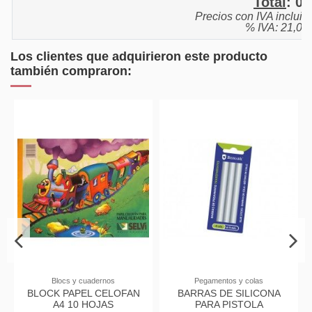
Total
:
0,
Precios con IVA incluid
% IVA: 21,0%
Los clientes que adquirieron este producto
también compraron:
os y colas
PEGAMENTOS, IMPRIMACIONES
JUGUETE
Y PRODUCTOS DE ACABADO
E SILICONA
PINTURA DE DE
COLA BLANCA IMEDIO
PISTOLA
ENVASES DE 