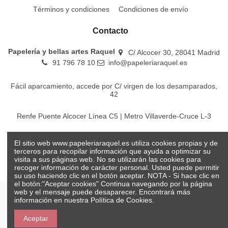
Términos y condiciones
Condiciones de envío
Contacto
Papelería y bellas artes Raquel
C/ Alcocer 30, 28041 Madrid
91 796 78 10
info@papeleriaraquel.es
Fácil aparcamiento, accede por C/ virgen de los desamparados,
42
Renfe Puente Alcocer Línea C5 | Metro Villaverde-Cruce L-3
EMT Líneas 18-22-86-116-130-442-448
El sitio web www.papeleriaraquel.es utiliza cookies propias y de
terceros para recopilar información que ayuda a optimizar su
visita a sus páginas web. No se utilizarán las cookies para
recoger información de carácter personal. Usted puede permitir
su uso haciendo clic en el botón aceptar. NOTA - Si hace clic en
el botón:"Aceptar cookies" Continua navegando por la página
web y el mensaje puede desaparecer. Encontrará más
información en nuestra
Política de Cookies.
© Papelería y bellas artes Raquel 2026
Aceptar