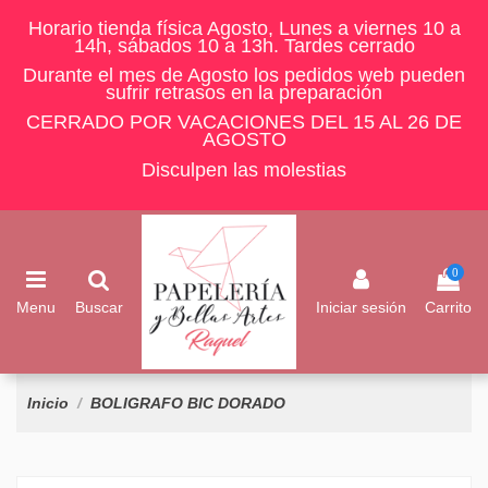
Horario tienda física Agosto, Lunes a viernes 10 a
14h, sábados 10 a 13h. Tardes cerrado
Durante el mes de Agosto los pedidos web pueden
sufrir retrasos en la preparación
CERRADO POR VACACIONES DEL 15 AL 26 DE
AGOSTO
Disculpen las molestias
0
Menu
Buscar
Iniciar sesión
Carrito
Inicio
BOLIGRAFO BIC DORADO