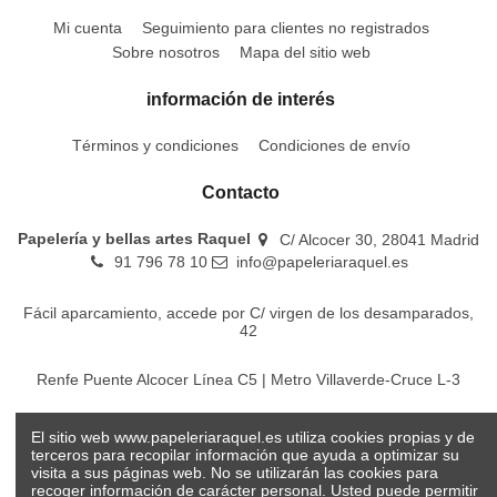
Mi cuenta
Seguimiento para clientes no registrados
Sobre nosotros
Mapa del sitio web
información de interés
Términos y condiciones
Condiciones de envío
Contacto
Papelería y bellas artes Raquel
C/ Alcocer 30, 28041 Madrid
91 796 78 10
info@papeleriaraquel.es
Fácil aparcamiento, accede por C/ virgen de los desamparados,
42
Renfe Puente Alcocer Línea C5 | Metro Villaverde-Cruce L-3
EMT Líneas 18-22-86-116-130-442-448
El sitio web www.papeleriaraquel.es utiliza cookies propias y de
terceros para recopilar información que ayuda a optimizar su
visita a sus páginas web. No se utilizarán las cookies para
recoger información de carácter personal. Usted puede permitir