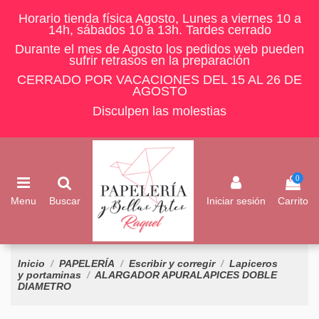
Horario tienda física Agosto, Lunes a viernes 10 a
14h, sábados 10 a 13h. Tardes cerrado
Durante el mes de Agosto los pedidos web pueden
sufrir retrasos en la preparación
CERRADO POR VACACIONES DEL 15 AL 26 DE
AGOSTO
Disculpen las molestias
0
Menu
Buscar
Iniciar sesión
Carrito
Inicio
PAPELERÍA
Escribir y corregir
Lapiceros
y portaminas
ALARGADOR APURALAPICES DOBLE
DIAMETRO