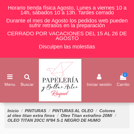
Horario tienda física Agosto, Lunes a viernes 10 a
14h, sábados 10 a 13h. Tardes cerrado
Durante el mes de Agosto los pedidos web pueden
sufrir retrasos en la preparación
CERRADO POR VACACIONES DEL 15 AL 26 DE
AGOSTO
Disculpen las molestias
0
Menu
Buscar
Iniciar sesión
Carrito
Inicio
PINTURAS
PINTURAS AL OLEO
Colores
al óleo titan extra finos
Oleo Titan extrafino 20Ml
OLEO TITAN 20CC Nº84 S-1 NEGRO DE HUMO