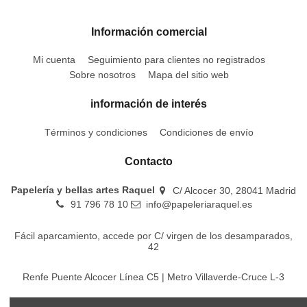
Información comercial
Mi cuenta
Seguimiento para clientes no registrados
Sobre nosotros
Mapa del sitio web
información de interés
Términos y condiciones
Condiciones de envío
Contacto
Papelería y bellas artes Raquel
C/ Alcocer 30, 28041 Madrid
91 796 78 10
info@papeleriaraquel.es
Fácil aparcamiento, accede por C/ virgen de los desamparados,
42
Renfe Puente Alcocer Línea C5 | Metro Villaverde-Cruce L-3
EMT Líneas 18-22-86-116-130-442-448