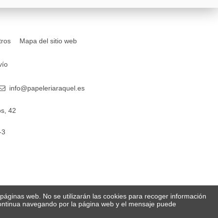
tros
Mapa del sitio web
vío
info@papeleriaraquel.es
s, 42
-3
s páginas web. No se utilizarán las cookies para recoger información
 Continua navegando por la página web y el mensaje puede