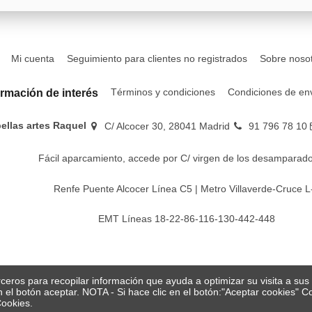
Mi cuenta
Seguimiento para clientes no registrados
Sobre noso
Términos y condiciones
Condiciones de en
ormación de interés
bellas artes Raquel
C/ Alcocer 30, 28041 Madrid
91 796 78 10
Fácil aparcamiento, accede por C/ virgen de los desamparado
Renfe Puente Alcocer Línea C5 | Metro Villaverde-Cruce L
EMT Líneas 18-22-86-116-130-442-448
erceros para recopilar información que ayuda a optimizar su visita a su
en el botón aceptar. NOTA - Si hace clic en el botón:"Aceptar cookies"
Cookies.