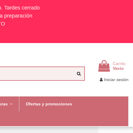
h. Tardes cerrado
la preparación
TO
Carrito
Vacio
Iniciar sesión
uras
Ofertas y promociones