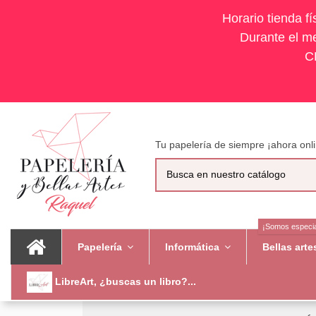
Horario tienda f
Durante el me
C
Tu papelería de siempre ¡ahora onli
¡Somos especia
Papelería
Informática
Bellas art
LibreArt, ¿buscas un libro?...