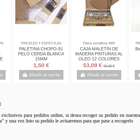
ÓN
PINCELES Y ESPÁTULAS
Óleos extrafinos MIR
PR
PALETINA CHOPO-91
CAJA MALETÍN DE
Ba
S
PELO CERDA BLANCA
MADERA PINTURAS AL
NE
15MM
OLEO 12 COLORES
D +
MIR
1,50 €
53,09 €
58,99 €
to
Añadir al carrito
Añadir al carrito
E
xclusivos para pedidos online, si desea recoger su pedido en nuestra 
a" y una vez listo su pedido le avisaremos para que pase a recogerlo