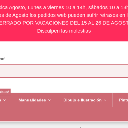
ísica Agosto, Lunes a viernes 10 a 14h, sábados 10 a 13
s de Agosto los pedidos web pueden sufrir retrasos en 
ERRADO POR VACACIONES DEL 15 AL 26 DE AGOS
Disculpen las molestias
ne!
listas!
es
Manualidades
Dibujo e Ilustración
Pint