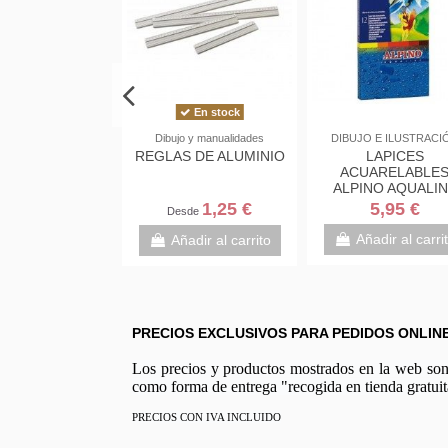
En stock
AS PINTURAS
Dibujo y manualidades
DIBUJO E ILUSTRACI
N DE JUDEA
REGLAS DE ALUMINIO
LAPICES
A LA PAJARITA
ACUARELABLE
ALPINO AQUALI
CAJA CARTÓN 12 U
2,50 €
1,25 €
5,95 €
sde
Desde
PINCEL
Añadir al carri
adir al carrito
Añadir al carrito
PRECIOS EXCLUSIVOS PARA PEDIDOS ONLIN
Los precios y productos mostrados en la web son e
como forma de entrega "recogida en tienda gratuit
PRECIOS CON IVA INCLUIDO