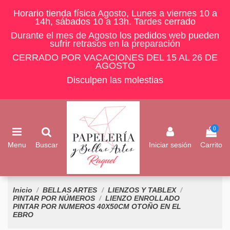
Horario tienda física Agosto, Lunes a viernes 10 a
14h, sábados 10 a 13h. Tardes cerrado
Durante el mes de Agosto los pedidos web pueden
sufrir retrasos en la preparación
CERRADO POR VACACIONES DEL 15 AL 26 DE
AGOSTO
Disculpen las molestias
0
Menu
Buscar
Iniciar sesión
Carrito
Inicio
BELLAS ARTES
LIENZOS Y TABLEX
PINTAR POR NÚMEROS
LIENZO ENROLLADO
PINTAR POR NUMEROS 40X50CM OTOÑO EN EL
EBRO