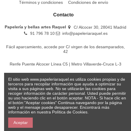
Términos y condiciones
Condiciones de envío
Contacto
Papelería y bellas artes Raquel
C/ Alcocer 30, 28041 Madrid
91 796 78 10
info@papeleriaraquel.es
Fácil aparcamiento, accede por C/ virgen de los desamparados,
42
Renfe Puente Alcocer Línea C5 | Metro Villaverde-Cruce L-3
EMT Líneas 18-22-86-116-130-442-448
El sitio web www.papeleriaraquel.es utiliza cookies propias y de
terceros para recopilar información que ayuda a optimizar su
visita a sus páginas web. No se utilizarán las cookies para
recoger información de carácter personal. Usted puede permitir
su uso haciendo clic en el botón aceptar. NOTA - Si hace clic en
el botón:"Aceptar cookies" Continua navegando por la página
web y el mensaje puede desaparecer. Encontrará más
información en nuestra
Política de Cookies.
© Papelería y bellas artes Raquel 2026
Aceptar