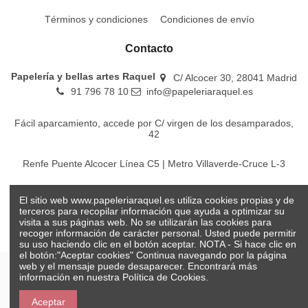
Términos y condiciones
Condiciones de envío
Contacto
Papelería y bellas artes Raquel
C/ Alcocer 30, 28041 Madrid
91 796 78 10
info@papeleriaraquel.es
Fácil aparcamiento, accede por C/ virgen de los desamparados,
42
Renfe Puente Alcocer Línea C5 | Metro Villaverde-Cruce L-3
EMT Líneas 18-22-86-116-130-442-448
El sitio web www.papeleriaraquel.es utiliza cookies propias y de
terceros para recopilar información que ayuda a optimizar su
visita a sus páginas web. No se utilizarán las cookies para
recoger información de carácter personal. Usted puede permitir
su uso haciendo clic en el botón aceptar. NOTA - Si hace clic en
el botón:"Aceptar cookies" Continua navegando por la página
web y el mensaje puede desaparecer. Encontrará más
información en nuestra
Política de Cookies.
© Papelería y bellas artes Raquel 2026
Aceptar