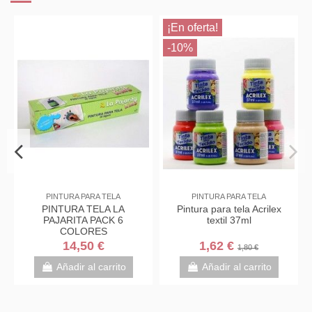
¡En oferta!
-10%
PINTURA PARA TELA
PINTURA PARA TELA
LA
PINTURA TELA LA
Pintura para tela Acrilex
OR
PAJARITA PACK 6
textil 37ml
L
COLORES
14,50 €
1,62 €
1,80 €
o
Añadir al carrito
Añadir al carrito