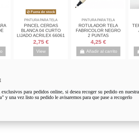
MIENTAS, ÚTILES Y
Blocs y cuadernos
Inicio
ACCESORIOS
CUADERNO 80H
ROTULADORES 
GO DE 2 PINTA
TAMAÑO CUARTO,
TELA ACRILPEN
UNTOS PARA
TAPA DE PLÁSTICO
ACRILEX
UNTILLISMO
CUADRO 4X4
1,50 €
1,80 €
CONDOR 555
2,50 €
Añadir al carrito
Añadir al car
Añadir al carrito
E
xclusivos para pedidos online, si desea recoger su pedido en nuestra 
a" y una vez listo su pedido le avisaremos para que pase a recogerlo