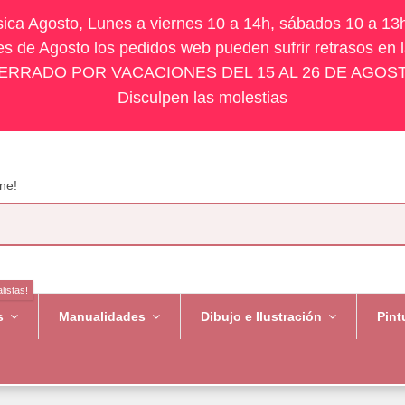
ísica Agosto, Lunes a viernes 10 a 14h, sábados 10 a 13
s de Agosto los pedidos web pueden sufrir retrasos en 
ERRADO POR VACACIONES DEL 15 AL 26 DE AGOS
Disculpen las molestias
ne!
listas!
es
Manualidades
Dibujo e Ilustración
Pint