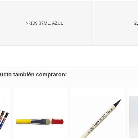
Nº109 37ML. AZUL
2
oducto también compraron:
ferta!