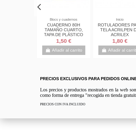
Bolígrafos
PINTURA PARA TELA
HERRA
1
BOLIGRAFO ROLLER
Pintura para tela Acrilex
JUE
PILOT FRIXION
textil 37ml
P
BORRABLE 0.7MM
P
AZUL PILOT BL-FR7-L
2,54 €
1,62 €
1,80 €
Añadir al carrito
Añadir al carrito
PRECIOS EXCLUSIVOS PARA PEDIDOS ONLIN
Los precios y productos mostrados en la web son e
como forma de entrega "recogida en tienda gratuit
PRECIOS CON IVA INCLUIDO