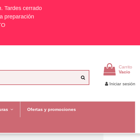
h. Tardes cerrado
la preparación
TO
Carrito
Vacio
Iniciar sesión
uras
Ofertas y promociones