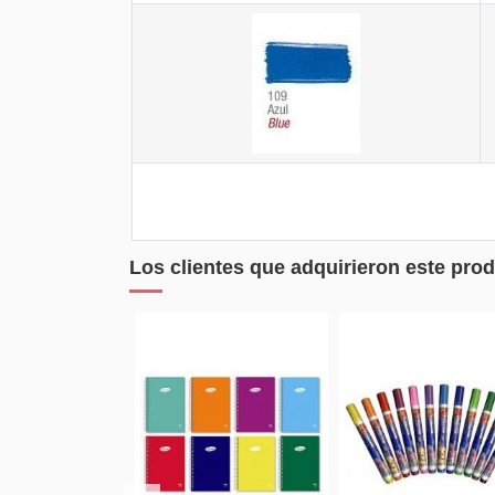
Los clientes que adquirieron este pr
¡En oferta!
¡En o
-10%