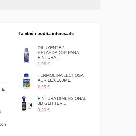
También podría interesarle
l
Pintura para tela Acrilex
DILUYENTE /
textil 37ml
RETARDADOR PA
PINTURA...
1,62 €
1,80 €
1,95 €
PINCEL CERDAS BLANCA
TERMOLINA LEC
04 CURTO LIJADO...
ACRILEX 100ML.
2,75 €
2,95 €
oda
PINTURA DIMENSIONAL
PINTURA DIMENS
3D METALLIC...
3D GLITTER...
2,60 €
3,20 €
s
PINTURA DIMENSIONAL
 con
3D BRILLANTE...
2,50 €