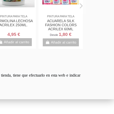
Fuera de stock
PINTURA PARA TELA
PINTURA PARA TELA
PARA
PINCEL CERDAS
ROTULADOR TELA
 DE
BLANCA 04 CURTO
FABRICOLOR NEGRO
LIJADO ACRILEX 66061
2 PUNTAS
2,75 €
4,25 €
rito
View
Añadir al carrito
tienda, tiene que efectuarlo en esta web e indicar