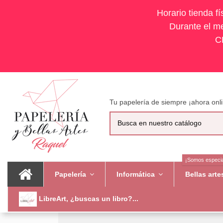
Horario tienda f
Durante el me
C
Tu papelería de siempre ¡ahora onli
¡Somos especia
Papelería
Informática
Bellas art
LibreArt, ¿buscas un libro?...