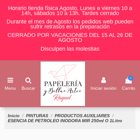
Horario tienda física Agosto, Lunes a viernes 10 a
14h, sábados 10 a 13h. Tardes cerrado
Durante el mes de Agosto los pedidos web pueden
sufrir retrasos en la preparación
CERRADO POR VACACIONES DEL 15 AL 26 DE
AGOSTO
Disculpen las molestias
0
Menu
Buscar
Iniciar sesión
Carrito
Inicio
PINTURAS
PRODUCTOS AUXILIARES
ESENCIA DE PETROLEO INODORA MIR 250ml O 1Litro