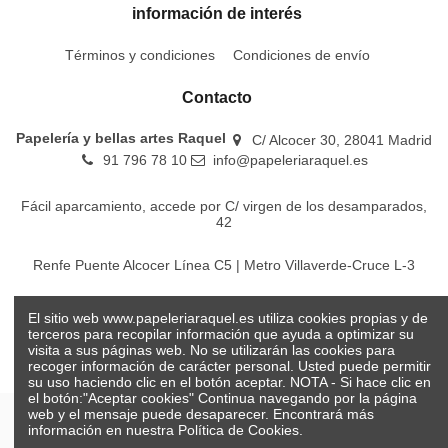
información de interés
Términos y condiciones
Condiciones de envío
Contacto
Papelería y bellas artes Raquel
C/ Alcocer 30, 28041 Madrid
91 796 78 10
info@papeleriaraquel.es
Fácil aparcamiento, accede por C/ virgen de los desamparados,
42
Renfe Puente Alcocer Línea C5 | Metro Villaverde-Cruce L-3
EMT Líneas 18-22-86-116-130-442-448
El sitio web www.papeleriaraquel.es utiliza cookies propias y de
terceros para recopilar información que ayuda a optimizar su
visita a sus páginas web. No se utilizarán las cookies para
recoger información de carácter personal. Usted puede permitir
su uso haciendo clic en el botón aceptar. NOTA - Si hace clic en
el botón:"Aceptar cookies" Continua navegando por la página
web y el mensaje puede desaparecer. Encontrará más
información en nuestra
Política de Cookies.