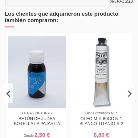
% IVA: 21,0
Los clientes que adquirieron este producto
también compraron:
URAS
Óleos extrafinos MIR
PRODUCTOS AUXILIAR
JUDEA
OLEO MIR 60CC N-1
SECANTE DE COBA
AJARITA
BLANCO TITANIO S-2
PARA OLEO MIR 75
0 €
8,80 €
6,95 €