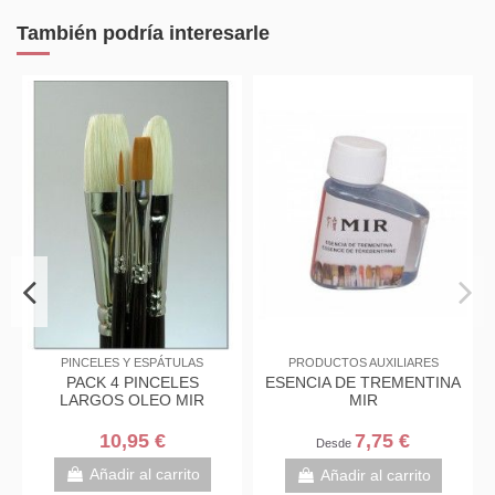
También podría interesarle
MIR
PRODUCTOS AUXILIARES
PINCELES Y ESPÁTULAS
 DE
ESENCIA DE TREMENTINA
PACK 4 PINCELES
AS AL
RECTIFICADA TITAN
LARGOS OLEO MIR
ES MIR
100ML
6,99 €
10,95 €
9 €
rito
Añadir al carrito
Añadir al carrito