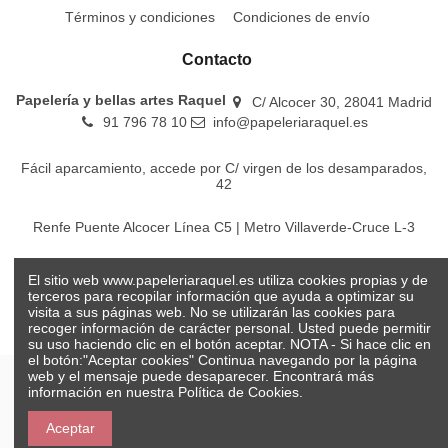
Términos y condiciones
Condiciones de envío
Contacto
Papelería y bellas artes Raquel
C/ Alcocer 30, 28041 Madrid
91 796 78 10
info@papeleriaraquel.es
Fácil aparcamiento, accede por C/ virgen de los desamparados,
42
Renfe Puente Alcocer Línea C5 | Metro Villaverde-Cruce L-3
EMT Líneas 18-22-86-116-130-442-448
El sitio web www.papeleriaraquel.es utiliza cookies propias y de
terceros para recopilar información que ayuda a optimizar su
visita a sus páginas web. No se utilizarán las cookies para
recoger información de carácter personal. Usted puede permitir
su uso haciendo clic en el botón aceptar. NOTA - Si hace clic en
el botón:"Aceptar cookies" Continua navegando por la página
web y el mensaje puede desaparecer. Encontrará más
información en nuestra
Política de Cookies.
© Papelería y bellas artes Raquel 2026
Aceptar