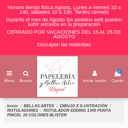
Horario tienda física Agosto, Lunes a viernes 10 a
14h, sábados 10 a 13h. Tardes cerrado
Durante el mes de Agosto los pedidos web pueden
sufrir retrasos en la preparación
CERRADO POR VACACIONES DEL 15 AL 26 DE
AGOSTO
Disculpen las molestias
0
Menu
Buscar
Iniciar sesión
Carrito
Inicio
BELLAS ARTES
DIBUJO E ILUSTRACIÓN
ROTULADORES
ROTULADOR EDDING 1340 PUNTA
PINCEL 10 COLORES BLISTER