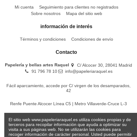
Mi cuenta
Seguimiento para clientes no registrados
Sobre nosotros
Mapa del sitio web
información de interés
Términos y condiciones
Condiciones de envío
Contacto
Papelería y bellas artes Raquel
C/ Alcocer 30, 28041 Madrid
91 796 78 10
info@papeleriaraquel.es
Fácil aparcamiento, accede por C/ virgen de los desamparados,
42
Renfe Puente Alcocer Línea C5 | Metro Villaverde-Cruce L-3
EMT Líneas 18-22-86-116-130-442-448
El sitio web www.papeleriaraquel.es utiliza cookies propias y de
terceros para recopilar información que ayuda a optimizar su
visita a sus páginas web. No se utilizarán las cookies para
recoger información de carácter personal. Usted puede permitir