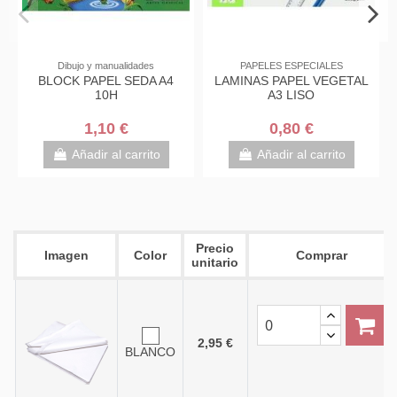
o y manualidades
PAPELES ESPECIALES
PAPELES E
PAPEL SEDA A4
LAMINAS PAPEL VEGETAL
LAMINAS PA
10H
A3 LISO
LIS
1,10 €
0,80 €
0,6
ñadir al carrito
Añadir al carrito
Añadir 
Precio
Imagen
Color
Comprar
unitario
2,95 €
BLANCO