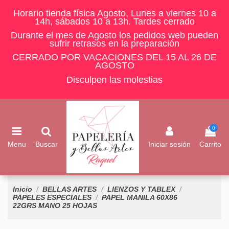
Horario tienda física Agosto, Lunes a viernes 10 a
14h, sábados 10 a 13h. Tardes cerrado
Durante el mes de Agosto los pedidos web pueden
sufrir retrasos en la preparación
CERRADO POR VACACIONES DEL 15 AL 26 DE
AGOSTO
Disculpen las molestias
0
Menu
Buscar
Iniciar sesión
Carrito
Inicio
BELLAS ARTES
LIENZOS Y TABLEX
PAPELES ESPECIALES
PAPEL MANILA 60X86
22GRS MANO 25 HOJAS