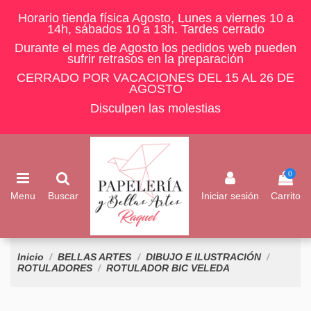
Horario tienda física Agosto, Lunes a viernes 10 a
14h, sábados 10 a 13h. Tardes cerrado
Durante el mes de Agosto los pedidos web pueden
sufrir retrasos en la preparación
CERRADO POR VACACIONES DEL 15 AL 26 DE
AGOSTO
Disculpen las molestias
0
Menu
Buscar
Iniciar sesión
Carrito
Inicio
BELLAS ARTES
DIBUJO E ILUSTRACIÓN
ROTULADORES
ROTULADOR BIC VELEDA