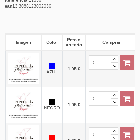
Referencia
11336
ean13
3086123002036
Precio
Imagen
Color
Comprar
unitario
1,05 €
AZUL
1,05 €
NEGRO