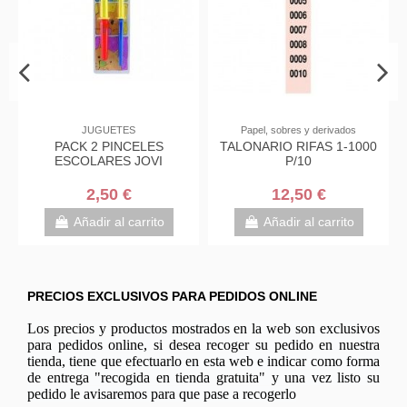
JUGUETES
Papel, sobres y derivados
PACK 2 PINCELES
TALONARIO RIFAS 1-1000
PE
ESCOLARES JOVI
P/10
2,50 €
12,50 €
Añadir al carrito
Añadir al carrito
PRECIOS EXCLUSIVOS PARA PEDIDOS ONLINE
Los precios y productos mostrados en la web son exclusivos
para pedidos online, si desea recoger su pedido en nuestra
tienda, tiene que efectuarlo en esta web e indicar como forma
de entrega "recogida en tienda gratuita" y una vez listo su
pedido le avisaremos para que pase a recogerlo