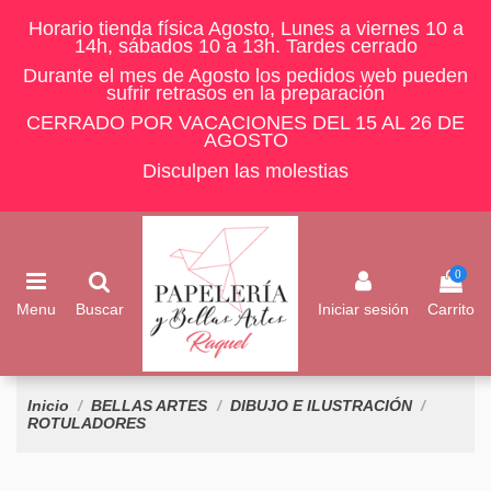
Horario tienda física Agosto, Lunes a viernes 10 a
14h, sábados 10 a 13h. Tardes cerrado
Durante el mes de Agosto los pedidos web pueden
sufrir retrasos en la preparación
CERRADO POR VACACIONES DEL 15 AL 26 DE
AGOSTO
Disculpen las molestias
0
Menu
Buscar
Iniciar sesión
Carrito
Inicio
BELLAS ARTES
DIBUJO E ILUSTRACIÓN
ROTULADORES