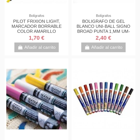
Bolígrafos
Bolígrafos
PILOT FRIXION LIGHT,
BOLIGRAFO DE GEL
MARCADOR BORRABLE
BLANCO UNI-BALL SIGNO
COLOR AMARILLO
BROAD PUNTA 1,MM UM-
153
1,70 €
2,40 €
Añadir al carrito
Añadir al carrito