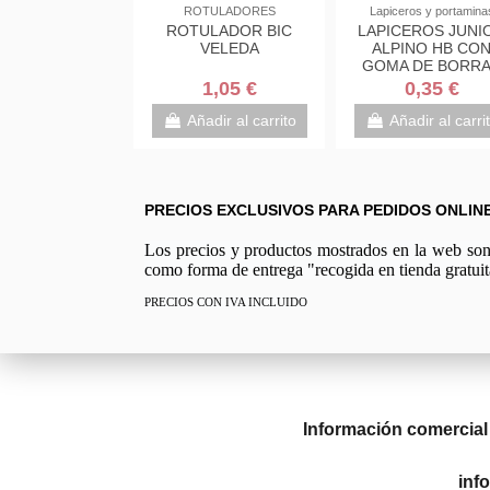
ADORES
PRODUCTOS AUXILIARES
ROTULADORES
OR EDDING
ESENCIA DE
ROTULADOR BIC
NVISIBLE
TREMENTINA
VELEDA
VIOLETA
RECTIFICADA TITAN
100ML
75 €
6,99 €
1,05 €
 al carrito
Añadir al carrito
Añadir al carrito
PRECIOS EXCLUSIVOS PARA PEDIDOS ONLIN
Los precios y productos mostrados en la web son e
como forma de entrega "recogida en tienda gratuit
PRECIOS CON IVA INCLUIDO
Información comercial
inf