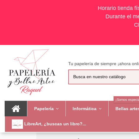
Horario tienda f
Durante el me
C
Tu papelería de siempre ¡ahora onli
¡Somos especia
Papelería
Informática
Bellas art
LibreArt, ¿buscas un libro?...