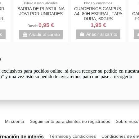
Lapiceros y portaminas
Dibujo y manualidades
Bl
LAPICEROS JUNIOR
BARRA DE PLASTILINA
CUADE
ALPINO HB CON
JOVI POR UNIDADES
A4, 80
GOMA DE BORRAR
D
0,35 €
0,95 €
Desde
Añadir al carrito
A
Añadir al carrito
E
xclusivos para pedidos online, si desea recoger su pedido en nuestra 
a" y una vez listo su pedido le avisaremos para que pase a recogerlo
Mi cuenta
Seguimiento para clientes no registrados
Sobre noso
Términos y condiciones
Condiciones de en
ormación de interés