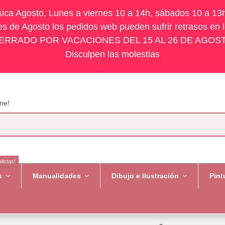
ísica Agosto, Lunes a viernes 10 a 14h, sábados 10 a 13
s de Agosto los pedidos web pueden sufrir retrasos en 
ERRADO POR VACACIONES DEL 15 AL 26 DE AGOS
Disculpen las molestias
ne!
listas!
es
Manualidades
Dibujo e Ilustración
Pint