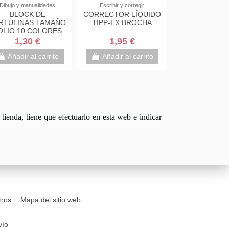
ocs y cuadernos
Dibujo y manualidades
Escribir y corregir
RNOS CAMPUS,
BLOCK DE
CORRECTOR LÍQ
H ESPIRAL, TAPA
CARTULINAS TAMAÑO
TIPP-EX BROC
URA, 60GRS
FOLIO 10 COLORES
1,95 €
1,30 €
1,95 €
ñadir al carrito
Añadir al carrito
Añadir al carr
tienda, tiene que efectuarlo en esta web e indicar
tros
Mapa del sitio web
vío