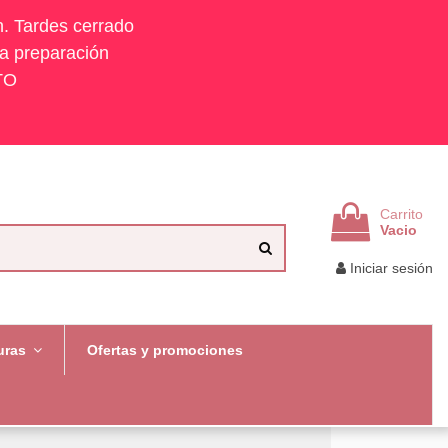
h. Tardes cerrado
la preparación
TO
Carrito
Vacio
Iniciar sesión
uras
Ofertas y promociones