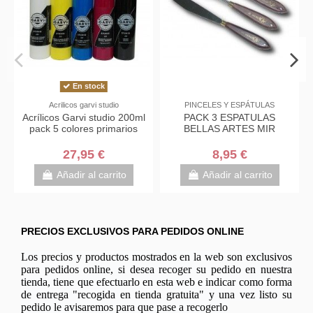
En stock
Acrilicos garvi studio
PINCELES Y ESPÁTULAS
PRO
rílicos Garvi studio 200ml
PACK 3 ESPATULAS
MODEL
pack 5 colores primarios
BELLAS ARTES MIR
(PA
ACRIL
27,95 €
8,95 €
Añadir al carrito
Añadir al carrito
PRECIOS EXCLUSIVOS PARA PEDIDOS ONLINE
Los precios y productos mostrados en la web son exclusivos
para pedidos online, si desea recoger su pedido en nuestra
tienda, tiene que efectuarlo en esta web e indicar como forma
de entrega "recogida en tienda gratuita" y una vez listo su
pedido le avisaremos para que pase a recogerlo