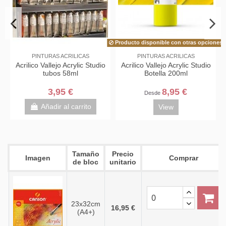
Producto disponible con otras opciones
S
PINTURAS ACRILICAS
LIENZOS Y TABLEX
 Studio
Acrilico Vallejo Acrylic Studio
BLOCK FIGUERAS OLE
Botella 200ml
CANSON 290GR 10H
8,95 €
11,95 €
Desde
Desde
to
View
Añadir al carrito
Tamaño
Precio
Imagen
Comprar
de bloc
unitario
23x32cm
16,95 €
(A4+)