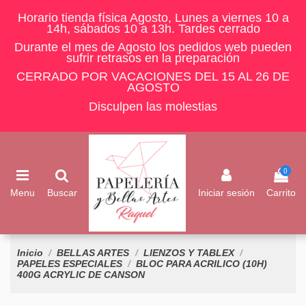
Horario tienda física Agosto, Lunes a viernes 10 a
14h, sábados 10 a 13h. Tardes cerrado
Durante el mes de Agosto los pedidos web pueden
sufrir retrasos en la preparación
CERRADO POR VACACIONES DEL 15 AL 26 DE
AGOSTO
Disculpen las molestias
0
Menu
Buscar
Iniciar sesión
Carrito
Inicio
BELLAS ARTES
LIENZOS Y TABLEX
PAPELES ESPECIALES
BLOC PARA ACRILICO (10H)
400G ACRYLIC DE CANSON