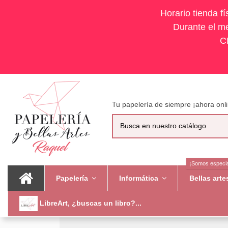
Horario tienda f
Durante el me
C
Tu papelería de siempre ¡ahora onli
¡Somos especia
Papelería
Informática
Bellas art
LibreArt, ¿buscas un libro?...