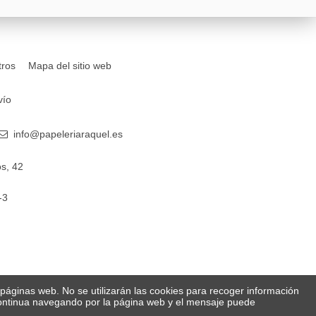
tros
Mapa del sitio web
vío
info@papeleriaraquel.es
s, 42
-3
s páginas web. No se utilizarán las cookies para recoger información
 Continua navegando por la página web y el mensaje puede