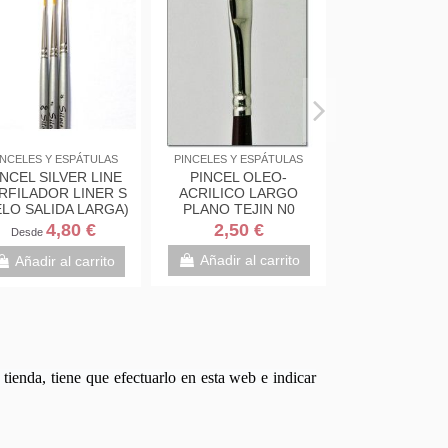
PINCELES Y ESPÁTULAS
PINCELES Y ESPÁTULAS
PINCE
PALETINA CHOPO-91
PALETINA CHOPO-91
PINC
PELO CERDA BLANCA
PELO CERDA BLANCA
PERFI
40MM
15MM
(PELO
2,25 €
1,50 €
D
Añadir al carrito
Añadir al carrito
A
tienda, tiene que efectuarlo en esta web e indicar