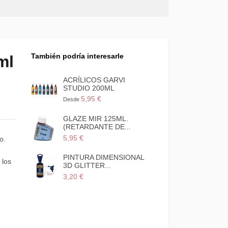
También podría interesarle
ml
BARNIZ EN SPRAY MIR
ACRÍLICOS GARVI
250ML BRILLANTE
STUDIO 200ML
9,95 €
5,95 €
Desde
Acrílicos Garvi studio 200ml
GLAZE MIR 125ML.
pack 5...
(RETARDANTE DE..
n
27,95 €
5,95 €
o.
PINTURA DIMENSIONAL
PINTURA DIMENSI
 los
3D METALLIC...
3D GLITTER...
2,60 €
3,20 €
PINTURA DIMENSIONAL
3D BRILLANTE...
2,50 €