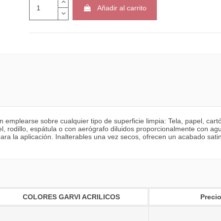
Añadir al carrito
 emplearse sobre cualquier tipo de superficie limpia: Tela, papel, car
el, rodillo, espátula o con aerógrafo diluidos proporcionalmente con ag
a la aplicación. Inalterables una vez secos, ofrecen un acabado satina
COLORES GARVI ACRILICOS
Precio