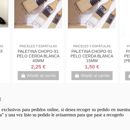
Fuera de stock
 ACRILICAS
PINTURA PARA TELA
PINCELES Y ESPÁTULAS
llejo Acrylic
PINCEL CERDAS
ESPATULA MIR REF.
ubos 58ml
BLANCA 08 CURTO
110 DE 90mm
LIJADO ACRILEX 66061
(asimetrica)
95 €
2,80 €
5,50 €
 al carrito
Añadir al carrito
View
E
xclusivos para pedidos online, si desea recoger su pedido en nuestra 
a" y una vez listo su pedido le avisaremos para que pase a recogerlo