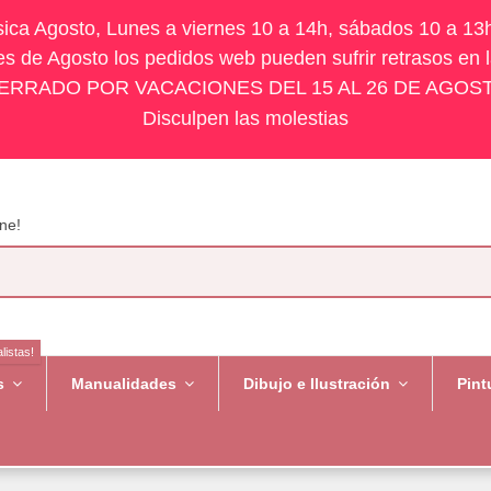
ísica Agosto, Lunes a viernes 10 a 14h, sábados 10 a 13
s de Agosto los pedidos web pueden sufrir retrasos en 
ERRADO POR VACACIONES DEL 15 AL 26 DE AGOS
Disculpen las molestias
ne!
listas!
es
Manualidades
Dibujo e Ilustración
Pint