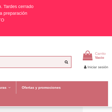
h. Tardes cerrado
la preparación
TO
Carrito
Vacio
Iniciar sesión
uras
Ofertas y promociones