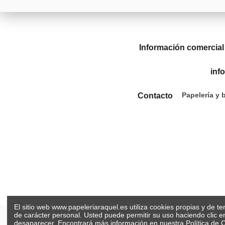
Información comercial
inf
Papelería y 
Contacto
El sitio web www.papeleriaraquel.es utiliza cookies propias y de t
de carácter personal. Usted puede permitir su uso haciendo clic 
desaparecer. Encontrará más información en nuestra
Política de 