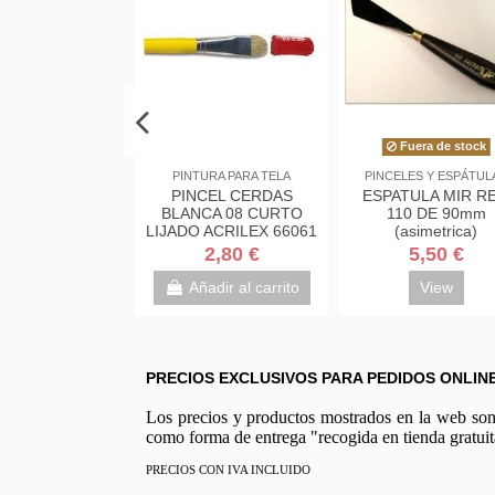
Bolígrafos
LIENZOS
PINTURAS
BOLIGRAFO BIC
LIENZO ALCARAZ 20P
Acrilico Va
NARANJA (PUNTA
73X54
Studio t
FINA)
0,45 €
14,99 €
3,
Añadir al carrito
Añadir al carrito
Añadir
PRECIOS EXCLUSIVOS PARA PEDIDOS ONLIN
Los precios y productos mostrados en la web son e
como forma de entrega "recogida en tienda gratuit
PRECIOS CON IVA INCLUIDO