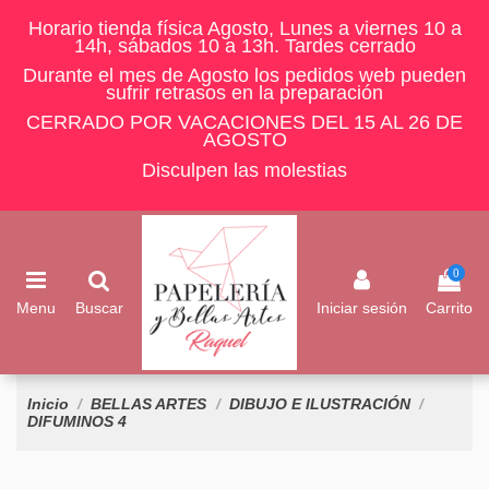
Horario tienda física Agosto, Lunes a viernes 10 a
14h, sábados 10 a 13h. Tardes cerrado
Durante el mes de Agosto los pedidos web pueden
sufrir retrasos en la preparación
CERRADO POR VACACIONES DEL 15 AL 26 DE
AGOSTO
Disculpen las molestias
0
Menu
Buscar
Iniciar sesión
Carrito
Inicio
BELLAS ARTES
DIBUJO E ILUSTRACIÓN
DIFUMINOS 4